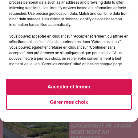
process personal data such as IP address and browsing data to offer
following functionalities: Identify devices based on information actively
requested; Use precise geolocation data; Match and combine data from
KT TUNSTALL
CHRISTOPHE WILLEM
BEVERLEY CRAVEN
other data sources; Link different devices; Identify devices based on
Black Horse
Systaime
Promise Me
information transmitted automatically.
Vous pouvez accepter en cliquant sur "Accepter et fermer", ou affiner en
sélectionnant les finalités et/ou partenaires dans "Gérer mes choix".
Vous pouvez également refuser en cliquant sur "Continuer sans
LES ARTICLES LES PLUS CONSULTÉS
accepter". Vos préférences ne s'appliqueront que pour ce site. Vous
pouvez mettre à jour vos choix, ou retirer votre consentement à tout
moment via le lien "Gérer les cookies" situé en bas de chaque page.
CHALEUR ET RISQUE
D'ORAGES CE LUNDI EN
SAMBRE-AVESNOIS-
Accepter et fermer
THIÉRACHE
Un temps typiquement estival
et changeant concerne nos
Gérer mes choix
secteurs ce lundi 3 août. Entre
des températures élevées
JEUMONT : UN
l'après-midi et un risque
ADOLESCENT DE 14 ANS
d'averses orageuses...
MORT NOYÉ AU