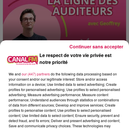
Continuer sans accepter
Le respect de votre vie privée est
notre priorité
9h00 - 13h00
la ligne des auditeurs
We and
our (447) partners
do the following data processing based on
your consent and/or our legitimate interest: Store and/or access
information on a device; Use limited data to select advertising; Create
profiles for personalised advertising; Use profiles to select personalised
advertising; Measure advertising performance; Measure content
performance; Understand audiences through statistics or combinations
of data from different sources; Develop and improve services; Create
10h50
10h50
10h45
10h45
10h41
10h41
profiles to personalise content; Use profiles to select personalised
content; Use limited data to select content; Ensure security, prevent and
detect fraud, and fix errors; Deliver and present advertising and content;
Save and communicate privacy choices. These technologies may