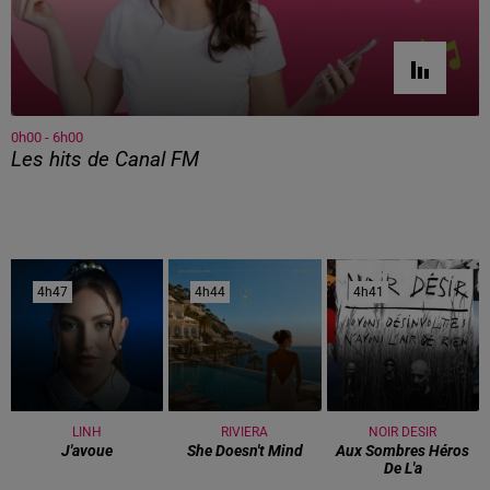
0h00 - 6h00
Les hits de Canal FM
4h47
4h47
4h44
4h44
4h41
4h41
LINH
RIVIERA
NOIR DESIR
J'avoue
She Doesn't Mind
Aux Sombres Héros
De L'a