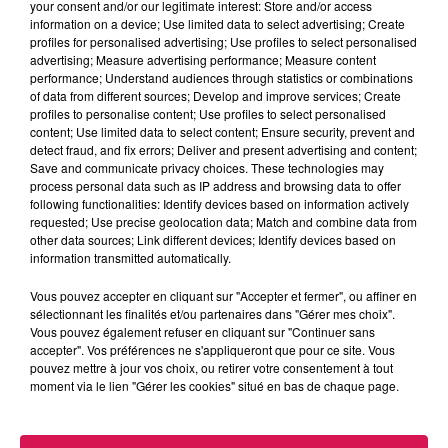
Albert Ier.
your consent and/or our legitimate interest: Store and/or access
information on a device; Use limited data to select advertising; Create
6 charmes préformés d'une hauteur de 2.5 mètres
profiles for personalised advertising; Use profiles to select personalised
seront plantés avenue Roosevelt.
advertising; Measure advertising performance; Measure content
"
Toutes ces espèces seront plantés dans des
performance; Understand audiences through statistics or combinations
of data from different sources; Develop and improve services; Create
conditions permettant un développement vertical des
profiles to personalise content; Use profiles to select personalised
racines, afin de ne pas détériorer les espaces publics
content; Use limited data to select content; Ensure security, prevent and
et de préserver les réseaux
(gaz, assainissement,
detect fraud, and fix errors; Deliver and present advertising and content;
Save and communicate privacy choices. These technologies may
eau...)" promet la Ville de Maubeuge.
process personal data such as IP address and browsing data to offer
following functionalities: Identify devices based on information actively
requested; Use precise geolocation data; Match and combine data from
other data sources; Link different devices; Identify devices based on
information transmitted automatically.
Vous pouvez accepter en cliquant sur "Accepter et fermer", ou affiner en
sélectionnant les finalités et/ou partenaires dans "Gérer mes choix".
Vous pouvez également refuser en cliquant sur "Continuer sans
accepter". Vos préférences ne s'appliqueront que pour ce site. Vous
pouvez mettre à jour vos choix, ou retirer votre consentement à tout
moment via le lien "Gérer les cookies" situé en bas de chaque page.