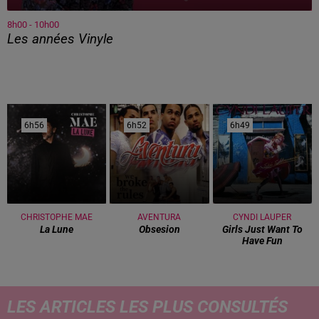
8h00 - 10h00
Les années Vinyle
6h56
6h56
6h52
6h52
6h49
6h49
CHRISTOPHE MAE
AVENTURA
CYNDI LAUPER
La Lune
Obsesion
Girls Just Want To
Have Fun
LES ARTICLES LES PLUS CONSULTÉS