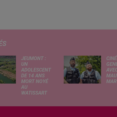
ÉS
JEUMONT :
CINÉ
UN
GEN
ADOLESCENT
AVEC
DE 14 ANS
MAU
MORT NOYÉ
MARC
AU
Ce me
WATISSART
l'ada
Selon des
ciném
informations
de la
rapportées ce
dessi