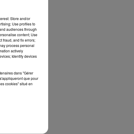
 la
ans
erest: Store and/or
tising; Use profiles to
tand audiences through
personalise content; Use
 fraud, and fix errors;
 may process personal
mation actively
vices; Identify devices
rtenaires dans "Gérer
s'appliqueront que pour
les cookies" situé en