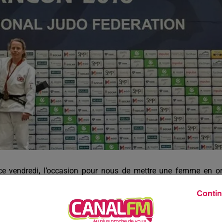
8h00 - 12h00
EVA CHEZ VOUS
 ce vendredi, l’occasion pour nous de mettre une femme en o
 elle a 49 ans. La judokate a été deux fois titrée Championne
Contin
 au Mexique en octobre dernier.
conjugue son activité professionnelle dans l’industrie automobile