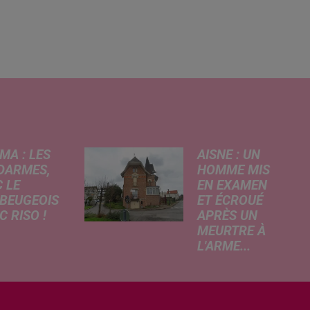
MA : LES
AISNE : UN
DARMES,
HOMME MIS
 LE
EN EXAMEN
BEUGEOIS
ET ÉCROUÉ
 RISO !
APRÈS UN
MEURTRE À
rcredi,
L'ARME...
ptation
Un drame s'est
atographique
produit au cours
 célèbre bande
de la semaine à
née Les