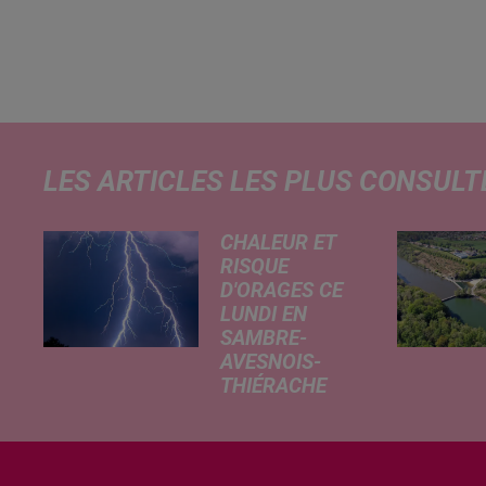
LES ARTICLES LES PLUS CONSULT
CHALEUR ET
RISQUE
D'ORAGES CE
LUNDI EN
SAMBRE-
AVESNOIS-
THIÉRACHE
Un temps
typiquement
estival et