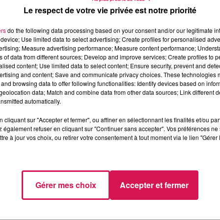
Martiaux à Maubeuge, sa « deuxième famille ». 140 élèves, de
Le respect de votre vie privée est notre priorité
 Brigitte Rasschaert, pas de victoire sans transmission et s
ers
do the following data processing based on your consent and/or our legitimate int
device; Use limited data to select advertising; Create profiles for personalised adver
vertising; Measure advertising performance; Measure content performance; Unders
ns of data from different sources; Develop and improve services; Create profiles to 
alised content; Use limited data to select content; Ensure security, prevent and detect
ertising and content; Save and communicate privacy choices. These technologies
and browsing data to offer following functionalities: Identify devices based on infor
eolocation data; Match and combine data from other data sources; Link different de
nsmitted automatically.
cliquant sur "Accepter et fermer", ou affiner en sélectionnant les finalités et/ou pa
 également refuser en cliquant sur "Continuer sans accepter". Vos préférences ne 
tre à jour vos choix, ou retirer votre consentement à tout moment via le lien "Gérer 
enge : les Championnats d’Europe aux Canaries, en juillet 2019.
Gérer mes choix
Accepter et fermer