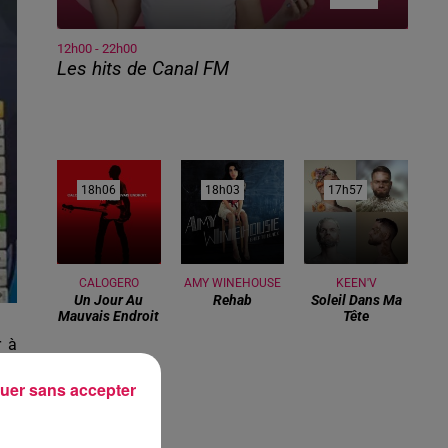
12h00 - 22h00
Les hits de Canal FM
18h06
18h06
18h03
18h03
17h57
17h57
CALOGERO
AMY WINEHOUSE
KEEN'V
Un Jour Au
Rehab
Soleil Dans Ma
Mauvais Endroit
Tête
r à
 du
uer sans accepter
 et