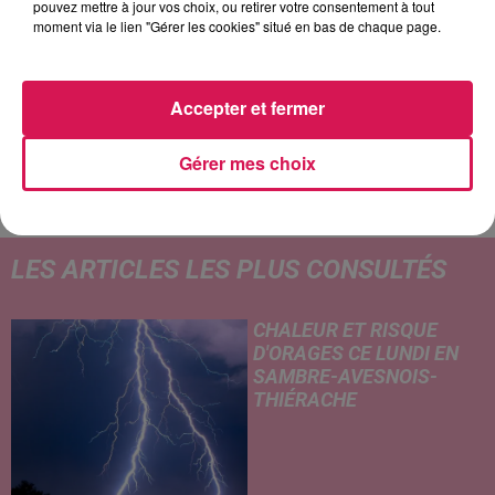
pouvez mettre à jour vos choix, ou retirer votre consentement à tout
13h29
13h29
13h23
13h23
13h20
13h20
moment via le lien "Gérer les cookies" situé en bas de chaque page.
Accepter et fermer
MAJOR LAZER
BOB SINCLAR
PIERRE DE MAERE
Gérer mes choix
Lean On (feat. M)
World Hold On
Je Pense Vous
LES ARTICLES LES PLUS CONSULTÉS
CHALEUR ET RISQUE
D'ORAGES CE LUNDI EN
SAMBRE-AVESNOIS-
THIÉRACHE
Un temps typiquement estival
et changeant concerne nos
secteurs ce lundi 3 août. Entre