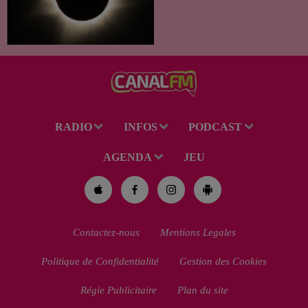
exceptionnel qui s'annonce
dans notre région. Entre le
spectacle des étoiles filantes
des Perséides et l’éclipse de
Soleil du mercredi...
RADIO
INFOS
PODCAST
AGENDA
JEU
Contactez-nous
Mentions Legales
Politique de Confidentialité
Gestion des Cookies
Régie Publicitaire
Plan du site