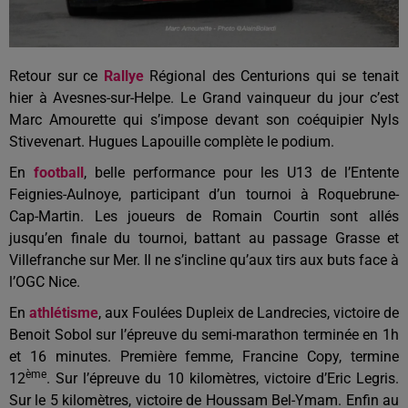
Retour sur ce
Rallye
Régional des Centurions qui se tenait
hier à Avesnes-sur-Helpe. Le Grand vainqueur du jour c’est
Marc Amourette qui s’impose devant son coéquipier Nyls
Stivevenart. Hugues Lapouille complète le podium.
En
football
, belle performance pour les U13 de l’Entente
Feignies-Aulnoye, participant d’un tournoi à Roquebrune-
Cap-Martin. Les joueurs de Romain Courtin sont allés
jusqu’en finale du tournoi, battant au passage Grasse et
Villefranche sur Mer. Il ne s’incline qu’aux tirs aux buts face à
l’OGC Nice.
En
athlétisme
, aux Foulées Dupleix de Landrecies, victoire de
Benoit Sobol sur l’épreuve du semi-marathon terminée en 1h
et 16 minutes. Première femme, Francine Copy, termine
ème
12
. Sur l’épreuve du 10 kilomètres, victoire d’Eric Legris.
Sur le 5 kilomètres, victoire de Houssam Bel-Ymam. Enfin au