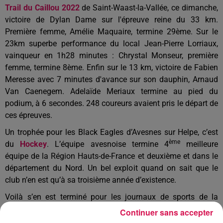
Trail du Caillou 2022
de Saint-Waast-la-Vallée, ce dimanche,
victoire de Dylan Dame sur l'épreuve reine du 33 km.
Première femme, Amélie Maquaire, termine 29ème. Sur le
23km superbe performance du local Jean-Pierre Lorriaux,
vainqueur en 1h28 minutes : Chrystal Monseur, première
femme, termine 8ème. Enfin sur le 13 km, victoire de Fabien
Meresse avec 7 minutes d'avance sur son dauphin, Arnaud
Van Caenegem. Adelaïde Meriaux termine au pied du
podium, à 6 secondes. 248 coureurs avaient pris le départ de
ces épreuves.
Un trophée pour les Black Eagles d’Avesnes sur Helpe, c’est
ème
du
Hockey
. L’équipe avesnoise termine 4
meilleure
équipe de la Région Hauts-de-France et deuxième et dans le
département du Nord. Un bel exploit quand on sait que le
club n’en est qu’à sa troisième année d’existence.
Voilà s’en est terminé pour les journaux de sports de la
saison 2021-2022. On se retrouve à la rentrée !
Continuer sans accepter