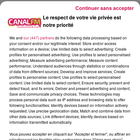
Continuer sans accepter
Le respect de votre vie privée est
notre priorité
À L'ANTENNE
We and
our (447) partners
do the following data processing based on
your consent and/or our legitimate interest: Store and/or access
information on a device; Use limited data to select advertising; Create
profiles for personalised advertising; Use profiles to select personalised
advertising; Measure advertising performance; Measure content
performance; Understand audiences through statistics or combinations
of data from different sources; Develop and improve services; Create
profiles to personalise content; Use profiles to select personalised
content; Use limited data to select content; Ensure security, prevent and
detect fraud, and fix errors; Deliver and present advertising and content;
Save and communicate privacy choices. These technologies may
process personal data such as IP address and browsing data to offer
following functionalities: Identify devices based on information actively
requested; Use precise geolocation data; Match and combine data from
other data sources; Link different devices; Identify devices based on
information transmitted automatically.
0h00 - 1h00
Club'in Canal fm By Nexxyo
Vous pouvez accepter en cliquant sur "Accepter et fermer", ou affiner en
sélectionnant les finalités et/ou partenaires dans "Gérer mes choix".