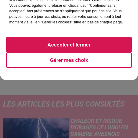
Vous pouvez également refuser en cliquant sur "Continuer sans
accepter". Vos préférences ne s'appliqueront que pour ce site. Vous
pouvez mettre à jour vos choix, ou retirer votre consentement à tout
moment via le lien "Gérer les cookies" situé en bas de chaque page.
16h21
16h21
16h18
16h18
16h15
16h15
Accepter et fermer
Gérer mes choix
BEBE REXHA
FLORENT MOTHE
MYLES SMITH
Sad Girls
Les Blessures
Drive Safe
LES ARTICLES LES PLUS CONSULTÉS
CHALEUR ET RISQUE
D'ORAGES CE LUNDI EN
SAMBRE-AVESNOIS-