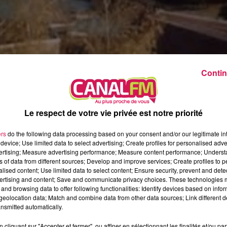
22h00 - 0h00
La ligne des Auditeurs, la redif
Contin
Le respect de votre vie privée est notre priorité
ers
do the following data processing based on your consent and/or our legitimate int
device; Use limited data to select advertising; Create profiles for personalised adver
vertising; Measure advertising performance; Measure content performance; Unders
ns of data from different sources; Develop and improve services; Create profiles to 
alised content; Use limited data to select content; Ensure security, prevent and detect
ertising and content; Save and communicate privacy choices. These technologies
uidation judiciaire et a obtenu, de la part du tribunal d’Avesnes,
and browsing data to offer following functionalities: Identify devices based on infor
il 2018. Ce nouveau sursis va permettre aux responsables du Ra
eolocation data; Match and combine data from other data sources; Link different de
 passe par un licenciement économique et la non reconduction
nsmitted automatically.
les locaux du quartier des Prés-du-Paradis et un appel aux don
cliquant sur "Accepter et fermer", ou affiner en sélectionnant les finalités et/ou pa