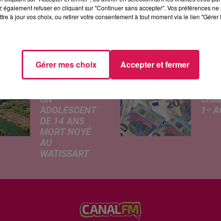
en rebondir en 2018. Il suffit de joindre le 06 32 79 19 54.
 également refuser en cliquant sur "Continuer sans accepter". Vos préférences ne 
tre à jour vos choix, ou retirer votre consentement à tout moment via le lien "Gérer 
ÉS
Gérer mes choix
Accepter et fermer
JEUMONT :
CE Q
UN
CHA
ADOLESCENT
1ᵉʳ 
DE 14 ANS
Livret
MORT NOYÉ
revalo
AU
hauss
WATISSART
factu
Selon des
d'élec
informations
de fre
rapportées ce
déma
lundi par nos
télép
confrères de La
verse