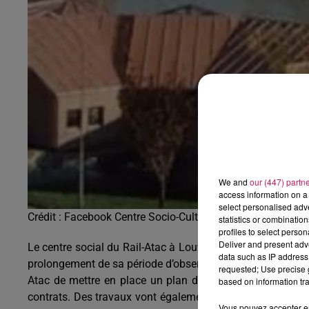
20h00 - 22h00
Les hits de Canal FM
We and
our (447) partn
access information on a 
select personalised ad
Crédit :
Facebook Centre Socio-Culturel Rail-Atac
statistics or combinatio
profiles to select person
Deliver and present adv
Le centre social du Rail-Atac à Louvroil a échappé à la liq
data such as IP address 
prolongement de sa période d’observation, jusqu’au 10 avr
requested; Use precise g
Atac de mettre en place un plan de restructuration, qui
based on information tra
contrats. Des travaux vont également être entrepris dans 
Vous pouvez accepter en 