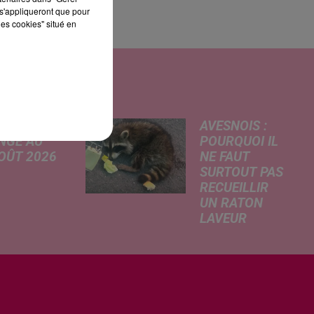
s'appliqueront que pour
les cookies" situé en
UI
AVESNOIS :
NGE AU
POURQUOI IL
AOÛT 2026
NE FAUT
SURTOUT PAS
 A
RECUEILLIR
risé, légère
UN RATON
e de la
LAVEUR
re
Trouvé
tricité, coup
déshydraté au
in sur le
bord d’un
rchage
chemin, un jeune
honique et
raton laveur a été
ment de