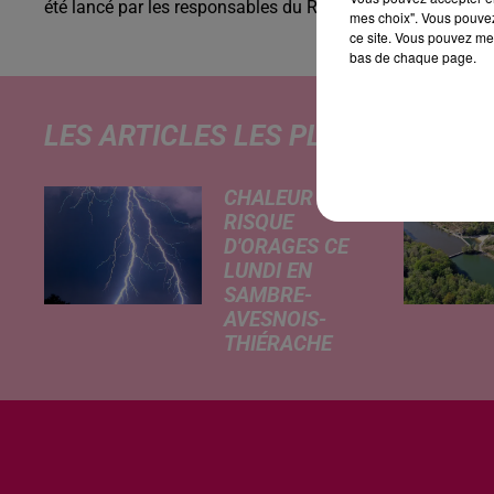
été lancé par les responsables du Rail-Atac, qui espèrent bi
mes choix". Vous pouvez
ce site. Vous pouvez met
bas de chaque page.
LES ARTICLES LES PLUS CONSULT
CHALEUR ET
RISQUE
D'ORAGES CE
LUNDI EN
SAMBRE-
AVESNOIS-
THIÉRACHE
Un temps
typiquement
estival et
changeant
concerne nos