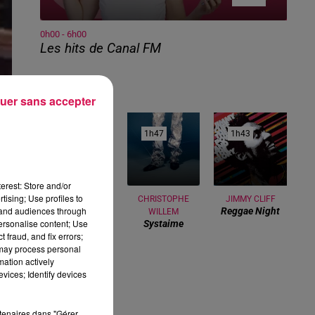
0h00 - 6h00
Les hits de Canal FM
uer sans accepter
1h50
1h50
1h47
1h47
1h43
1h43
erest: Store and/or
tising; Use profiles to
MUSE
CHRISTOPHE
JIMMY CLIFF
tand audiences through
Nightshift
Reggae Night
WILLEM
Superstar
personalise content; Use
Systaime
 fraud, and fix errors;
 may process personal
 un
mation actively
il-
vices; Identify devices
 de
s a
rtenaires dans "Gérer