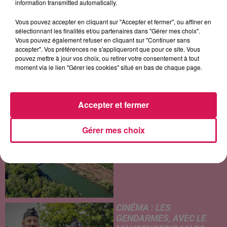
information transmitted automatically.
LES ARTICLES LES PLUS CONSULTÉS
Vous pouvez accepter en cliquant sur "Accepter et fermer", ou affiner en
sélectionnant les finalités et/ou partenaires dans "Gérer mes choix".
CHALEUR ET RISQUE
Vous pouvez également refuser en cliquant sur "Continuer sans
D'ORAGES CE LUNDI EN
accepter". Vos préférences ne s'appliqueront que pour ce site. Vous
SAMBRE-AVESNOIS-
pouvez mettre à jour vos choix, ou retirer votre consentement à tout
THIÉRACHE
moment via le lien "Gérer les cookies" situé en bas de chaque page.
Un temps typiquement estival
et changeant concerne nos
secteurs ce lundi 3 août. Entre
Accepter et fermer
des températures élevées
JEUMONT : UN
l'après-midi et un risque
Gérer mes choix
ADOLESCENT DE 14 ANS
d'averses orageuses...
MORT NOYÉ AU
WATISSART
Selon des informations
rapportées ce lundi par nos
confrères de La Voix du Nord,
un adolescent a perdu la vie
CINÉMA : LES
dans le plan d'eau de la base
GENDARMES, AVEC LE
de loisirs du...