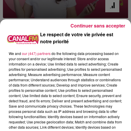
13h00 - 16h00
Continuer sans accepter
Les hits de Canal FM
Le respect de votre vie privée est
notre priorité
We and
our (447) partners
do the following data processing based on
your consent and/or our legitimate interest: Store and/or access
information on a device; Use limited data to select advertising; Create
13h33
13h33
13h30
13h30
13h26
13h26
profiles for personalised advertising; Use profiles to select personalised
advertising; Measure advertising performance; Measure content
performance; Understand audiences through statistics or combinations
of data from different sources; Develop and improve services; Create
profiles to personalise content; Use profiles to select personalised
content; Use limited data to select content; Ensure security, prevent and
detect fraud, and fix errors; Deliver and present advertising and content;
MICHAEL JACKSON
TOVE LO X STROMAE
VENUS
Save and communicate privacy choices. These technologies may
You Are Not Alone
Des Fleurs
Beautiful Days
process personal data such as IP address and browsing data to offer
following functionalities: Identify devices based on information actively
requested; Use precise geolocation data; Match and combine data from
other data sources; Link different devices; Identify devices based on