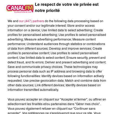
Le respect de votre vie privée est
À L'ANTENNE
notre priorité
We and
our (447) partners
do the following data processing based on
your consent and/or our legitimate interest: Store and/or access
information on a device; Use limited data to select advertising; Create
profiles for personalised advertising; Use profiles to select personalised
advertising; Measure advertising performance; Measure content
performance; Understand audiences through statistics or combinations
of data from different sources; Develop and improve services; Create
profiles to personalise content; Use profiles to select personalised
content; Use limited data to select content; Ensure security, prevent and
detect fraud, and fix errors; Deliver and present advertising and content;
Save and communicate privacy choices. These technologies may
process personal data such as IP address and browsing data to offer
following functionalities: Identify devices based on information actively
requested; Use precise geolocation data; Match and combine data from
12h00 - 22h00
other data sources; Link different devices; Identify devices based on
Les hits de Canal FM
information transmitted automatically.
Vous pouvez accepter en cliquant sur "Accepter et fermer", ou affiner en
sélectionnant les finalités et/ou partenaires dans "Gérer mes choix".
Vous pouvez également refuser en cliquant sur "Continuer sans
accepter". Vos préférences ne s'appliqueront que pour ce site. Vous