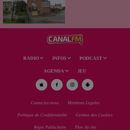
Un drame s'est produit au
cours de la semaine à Vervins.
À la suite du décès d’un
habitant de 46 ans, un suspect
de 38 ans a été mis en examen
pour homicide...
RADIO
INFOS
PODCAST
AGENDA
JEU
Contactez-nous
Mentions Legales
Politique de Confidentialité
Gestion des Cookies
Régie Publicitaire
Plan du site