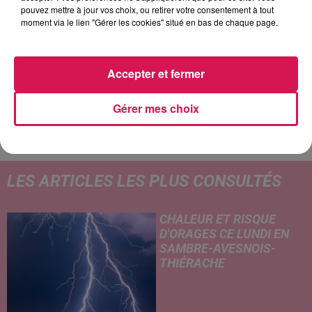
pouvez mettre à jour vos choix, ou retirer votre consentement à tout
14h20
14h20
14h17
14h17
14h14
14h14
moment via le lien "Gérer les cookies" situé en bas de chaque page.
Accepter et fermer
JUSTIN TIMBERLAKE
SOUND OF LEGEND
HELENA
Gérer mes choix
Rock Your Body
San Francisco
Tout A Changé
LES ARTICLES LES PLUS CONSULTÉS
CHALEUR ET RISQUE
D'ORAGES CE LUNDI EN
SAMBRE-AVESNOIS-
THIÉRACHE
Un temps typiquement estival
et changeant concerne nos
secteurs ce lundi 3 août. Entre