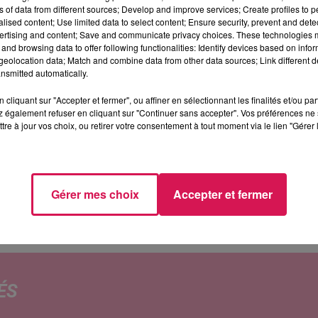
ns of data from different sources; Develop and improve services; Create profiles to 
alised content; Use limited data to select content; Ensure security, prevent and detect
ertising and content; Save and communicate privacy choices. These technologies
and browsing data to offer following functionalities: Identify devices based on infor
grandit ! Pierre Dreumont ouvrira son deuxième magasin de fruits
eolocation data; Match and combine data from other data sources; Link different de
nsmitted automatically.
(au numéro 12). Il a repris le fonds de commerce de Christo
 proposer fruits et légumes mais aussi une gamme de produ
cliquant sur "Accepter et fermer", ou affiner en sélectionnant les finalités et/ou pa
 également refuser en cliquant sur "Continuer sans accepter". Vos préférences ne 
tre à jour vos choix, ou retirer votre consentement à tout moment via le lien "Gérer 
 premier magasin à Orsinval. Le premier sera tenu par sa mè
Dreumont assure l’approvisionnement, la gestion et la livraison d
i au vendredi, 9h-12h30 et 15h-19h et le samedi, 9h-17h en n
Gérer mes choix
Accepter et fermer
ÉS