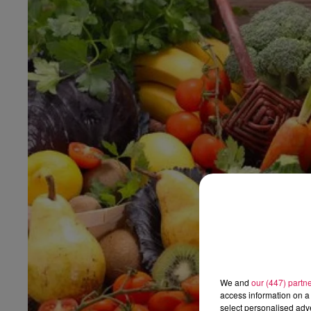
0h00 - 6h00
edif
Les hits de Canal FM
We and
our (447) partn
access information on a 
select personalised ad