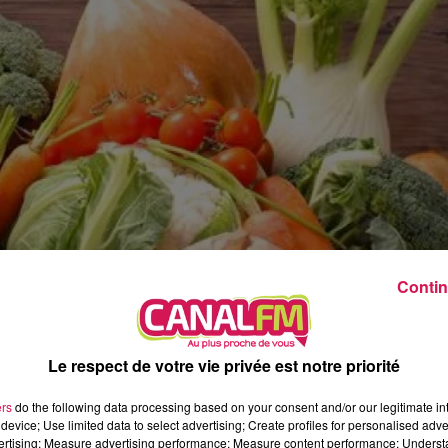
5h00 - 6h00
Le Before du Réveil de Canal FM !
Contin
Le respect de votre vie privée est notre priorité
ers
do the following data processing based on your consent and/or our legitimate int
device; Use limited data to select advertising; Create profiles for personalised adver
vertising; Measure advertising performance; Measure content performance; Unders