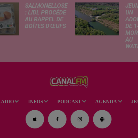
SALMONELLOSE
JEU
: LIDL PROCÈDE
UN
AU RAPPEL DE
ADO
BOÎTES D'ŒUFS
DE 1
MOR
En raison d'une
AU
suspicion de
WAT
contamination à la
Selon
salmonelle,
infor
l'enseigne Lidl
rappo
retire de la vente
lundi
plusieurs lots
confr
d'œufs vendus par
Voix 
boîtes de 20 et 30.
adole
Une...
RADIO
INFOS
PODCAST
AGENDA
JE
perdu
le pl
la bas
du...