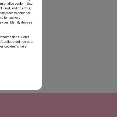
personalise content; Use
 fraud, and fix errors;
 may process personal
mation actively
 et
vices; Identify devices
phe
its
rtenaires dans "Gérer
s'appliqueront que pour
les cookies" situé en
re,
ans
on-