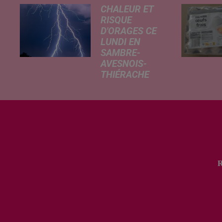
CHALEUR ET
RISQUE
D'ORAGES CE
LUNDI EN
SAMBRE-
AVESNOIS-
THIÉRACHE
Un temps
typiquement
estival et
changeant
concerne nos
secteurs ce lundi
3 août. Entre des
températures
élevées l'après-
midi et un risque
d'averses
orageuses...