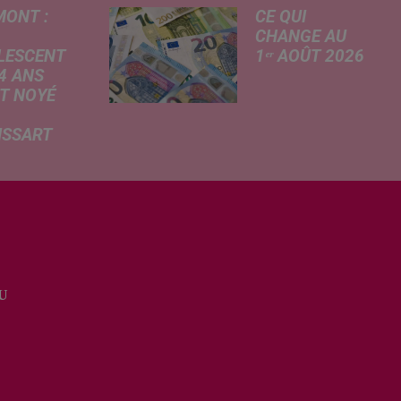
MONT :
CE QUI
CHANGE AU
LESCENT
1ᵉʳ AOÛT 2026
4 ANS
Livret A
T NOYÉ
revalorisé, légère
hausse de la
ISSART
facture
 des
d'électricité, coup
mations
de frein sur le
rtées ce
démarchage
 par nos
téléphonique et
ères de La
versement de
du Nord, un
l'allocation de
scent a
rentrée scolaire...
U
 la vie dans
an d'eau de
e de loisirs