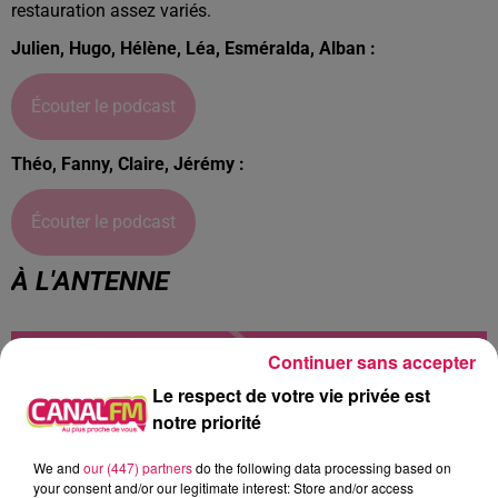
restauration assez variés.
Julien, Hugo, Hélène, Léa, Esméralda, Alban :
Écouter le podcast
Théo, Fanny, Claire, Jérémy :
Écouter le podcast
À L'ANTENNE
Continuer sans accepter
Le respect de votre vie privée est
notre priorité
We and
our (447) partners
do the following data processing based on
your consent and/or our legitimate interest: Store and/or access