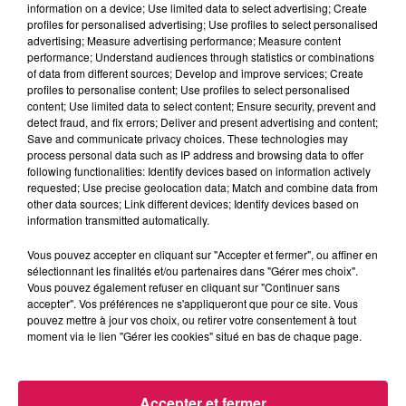
information on a device; Use limited data to select advertising; Create
profiles for personalised advertising; Use profiles to select personalised
advertising; Measure advertising performance; Measure content
performance; Understand audiences through statistics or combinations
of data from different sources; Develop and improve services; Create
profiles to personalise content; Use profiles to select personalised
12h00 - 22h00
content; Use limited data to select content; Ensure security, prevent and
Les hits de Canal FM
detect fraud, and fix errors; Deliver and present advertising and content;
Save and communicate privacy choices. These technologies may
process personal data such as IP address and browsing data to offer
following functionalities: Identify devices based on information actively
requested; Use precise geolocation data; Match and combine data from
other data sources; Link different devices; Identify devices based on
information transmitted automatically.
19h04
19h04
19h01
19h01
18h55
18h55
Vous pouvez accepter en cliquant sur "Accepter et fermer", ou affiner en
sélectionnant les finalités et/ou partenaires dans "Gérer mes choix".
Vous pouvez également refuser en cliquant sur "Continuer sans
accepter". Vos préférences ne s'appliqueront que pour ce site. Vous
pouvez mettre à jour vos choix, ou retirer votre consentement à tout
moment via le lien "Gérer les cookies" situé en bas de chaque page.
TEXAS
TEMPER CITY
DURAN DURAN
I Don't Want A Lover
Self Aware
Ordinary World
Accepter et fermer