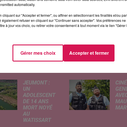
s investissements
nsmitted automatically.
ôle sportif dans le quartier du Pont-Allant. Situé à proximité
cliquant sur "Accepter et fermer", ou affiner en sélectionnant les finalités et/ou pa
 composé d’un pôle dédié au rugby et d’un centre équestre.
 également refuser en cliquant sur "Continuer sans accepter". Vos préférences ne 
tre à jour vos choix, ou retirer votre consentement à tout moment via le lien "Gérer 
uctures ! Ils n'oublient pas aussi les mésaventures de leur voi
ionnat des Flandres 3e série
Gérer mes choix
Accepter et fermer
ÉS
JEUMONT :
CINÉ
UN
GEN
ADOLESCENT
AVEC
DE 14 ANS
MAU
MORT NOYÉ
MARC
AU
Ce me
WATISSART
l'ada
Selon des