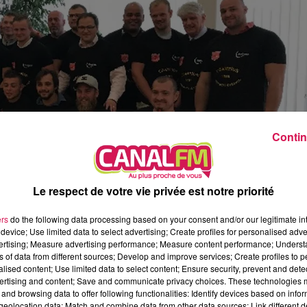
8h00 - 12h00
EVA CHEZ VOUS
Contin
Le respect de votre vie privée est notre priorité
ers
do the following data processing based on your consent and/or our legitimate int
device; Use limited data to select advertising; Create profiles for personalised adver
 rugbymens ont réalisé une superbe saison en championnat
vertising; Measure advertising performance; Measure content performance; Unders
ns of data from different sources; Develop and improve services; Create profiles to 
evenant champion des Hauts-de-France. Ils évolueront la sai
alised content; Use limited data to select content; Ensure security, prevent and detect
rester et de continuer à progresser. Le club attend désormais 
ertising and content; Save and communicate privacy choices. These technologies
Arnaud Decagny, la ville a indiqué au club qu’une nouvelle pelo
and browsing data to offer following functionalities: Identify devices based on infor
eolocation data; Match and combine data from other data sources; Link different de