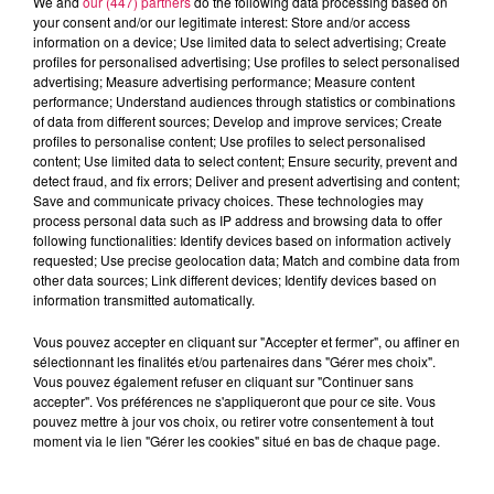
We and
our (447) partners
do the following data processing based on
your consent and/or our legitimate interest: Store and/or access
information on a device; Use limited data to select advertising; Create
profiles for personalised advertising; Use profiles to select personalised
advertising; Measure advertising performance; Measure content
performance; Understand audiences through statistics or combinations
of data from different sources; Develop and improve services; Create
profiles to personalise content; Use profiles to select personalised
content; Use limited data to select content; Ensure security, prevent and
0h00 - 6h00
detect fraud, and fix errors; Deliver and present advertising and content;
Les hits de Canal FM
Save and communicate privacy choices. These technologies may
process personal data such as IP address and browsing data to offer
following functionalities: Identify devices based on information actively
requested; Use precise geolocation data; Match and combine data from
other data sources; Link different devices; Identify devices based on
information transmitted automatically.
3h32
3h32
3h29
3h29
3h26
3h26
Vous pouvez accepter en cliquant sur "Accepter et fermer", ou affiner en
sélectionnant les finalités et/ou partenaires dans "Gérer mes choix".
Vous pouvez également refuser en cliquant sur "Continuer sans
accepter". Vos préférences ne s'appliqueront que pour ce site. Vous
pouvez mettre à jour vos choix, ou retirer votre consentement à tout
moment via le lien "Gérer les cookies" situé en bas de chaque page.
U2
CHRISTINE AND THE
ANOTR FEAT 54 ULTRA
I Still Haven't Found
Talk To You
QUEENS