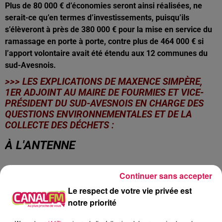
Plus de 80 000 € d’
économies
seront ainsi réalisées
, ne
serait-ce qu’en termes d’investissements, puisqu’ils
s’élèveront à près de 380 000 € pour la mise en service d
u
ramassage en porte à porte, contre plus de 464 000 € si
l’apport volontaire avait été étendu aux 12 communes du
sud-Avesnois.
>>> LES EXPLICATIONS DE MAXENCE SIMPÈRE,
1ER ADJOINT AU MAIRE DE FOURMIES ET VICE-
PRÉSIDENT DU SUD-AVESNOIS EN CHARGE DES
QUESTIONS ENVIRONNEMENTALES ET DE LA
COLLECTE DES DÉCHETS :
À L'ANTENNE
Continuer sans accepter
Le respect de votre vie privée est
notre priorité