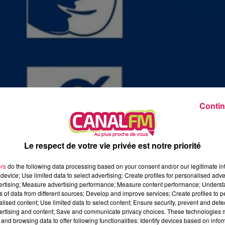
13h00 - 16h00
Les hits de Canal FM
Contin
Le respect de votre vie privée est notre priorité
ers
do the following data processing based on your consent and/or our legitimate int
 octobre
device; Use limited data to select advertising; Create profiles for personalised adver
vertising; Measure advertising performance; Measure content performance; Unders
ns of data from different sources; Develop and improve services; Create profiles to 
sation au handicap à Le Quesnoy.
alised content; Use limited data to select content; Ensure security, prevent and detect
ertising and content; Save and communicate privacy choices. These technologies
lus près les différents handicaps via une mise en situation. (
and browsing data to offer following functionalities: Identify devices based on infor