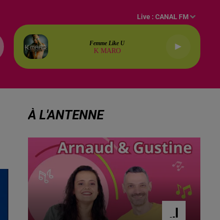
Live :
CANAL FM
Femme Like U
K MARO
À L'ANTENNE