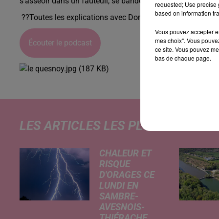
s’asseoir dans un fauteuil, se bander les yeux, etc ...)
requested; Use precise g
based on information tra
??Toutes les explications avec Dominique Gérard :
Vous pouvez accepter en 
mes choix". Vous pouvez
Écouter le podcast
ce site. Vous pouvez met
bas de chaque page.
LES ARTICLES LES PLUS CONSULT
CHALEUR ET
RISQUE
D'ORAGES CE
LUNDI EN
SAMBRE-
AVESNOIS-
THIÉRACHE