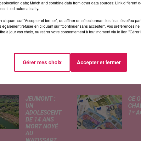
eolocation data; Match and combine data from other data sources; Link different de
nsmitted automatically.
cliquant sur "Accepter et fermer", ou affiner en sélectionnant les finalités et/ou pa
 également refuser en cliquant sur "Continuer sans accepter". Vos préférences ne 
tre à jour vos choix, ou retirer votre consentement à tout moment via le lien "Gérer 
Gérer mes choix
Accepter et fermer
ÉS
JEUMONT :
CE Q
UN
CHA
ADOLESCENT
1ᵉʳ 
DE 14 ANS
Livret
MORT NOYÉ
revalo
AU
hauss
WATISSART