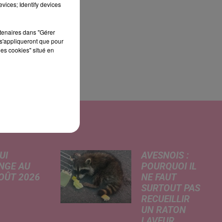
vices; Identify devices
rtenaires dans "Gérer
s'appliqueront que pour
les cookies" situé en
UI
AVESNOIS :
NGE AU
POURQUOI IL
AOÛT 2026
NE FAUT
SURTOUT PAS
 A
RECUEILLIR
risé, légère
UN RATON
e de la
LAVEUR