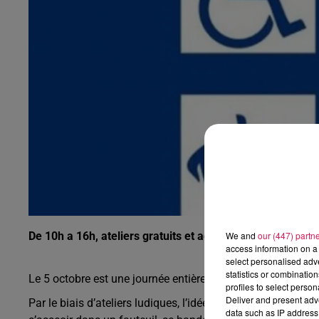
9h00 - 13h00
la ligne des auditeurs
We and
our (447) partn
De 10h a 16h, ateliers gratuits et accessibles à tous le 5
access information on a 
select personalised ad
statistics or combinatio
Le 5 octobre est une journée entière dédiée à la sensibili
profiles to select person
Deliver and present adv
Par le biais d’ateliers ludiques, l’idée est d’approcher au p
data such as IP address 