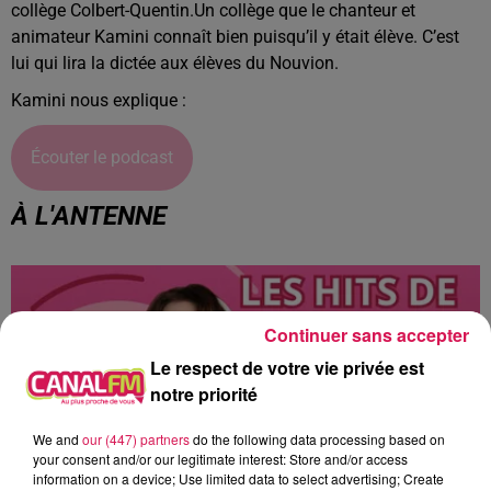
collège Colbert-Quentin.Un collège que le chanteur et
animateur Kamini connaît bien puisqu’il y était élève. C’est
lui qui lira la dictée aux élèves du Nouvion.
Kamini nous explique :
Écouter le podcast
À L'ANTENNE
Continuer sans accepter
Le respect de votre vie privée est
notre priorité
We and
our (447) partners
do the following data processing based on
your consent and/or our legitimate interest: Store and/or access
information on a device; Use limited data to select advertising; Create