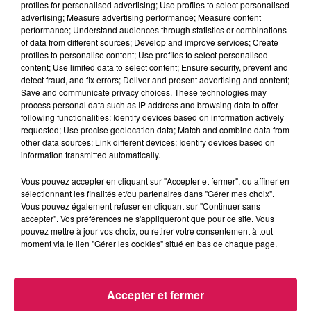
profiles for personalised advertising; Use profiles to select personalised
advertising; Measure advertising performance; Measure content
performance; Understand audiences through statistics or combinations
13h00 - 16h00
of data from different sources; Develop and improve services; Create
Les hits de Canal FM
profiles to personalise content; Use profiles to select personalised
content; Use limited data to select content; Ensure security, prevent and
detect fraud, and fix errors; Deliver and present advertising and content;
Save and communicate privacy choices. These technologies may
process personal data such as IP address and browsing data to offer
following functionalities: Identify devices based on information actively
requested; Use precise geolocation data; Match and combine data from
14h19
14h19
14h15
14h15
14h12
14h12
other data sources; Link different devices; Identify devices based on
information transmitted automatically.
Vous pouvez accepter en cliquant sur "Accepter et fermer", ou affiner en
sélectionnant les finalités et/ou partenaires dans "Gérer mes choix".
Vous pouvez également refuser en cliquant sur "Continuer sans
accepter". Vos préférences ne s'appliqueront que pour ce site. Vous
GIMS
TINA TURNER
KEEN'V
pouvez mettre à jour vos choix, ou retirer votre consentement à tout
Soleil
We Don't Need
Soleil Dans Ma Tête
moment via le lien "Gérer les cookies" situé en bas de chaque page.
Another
Accepter et fermer