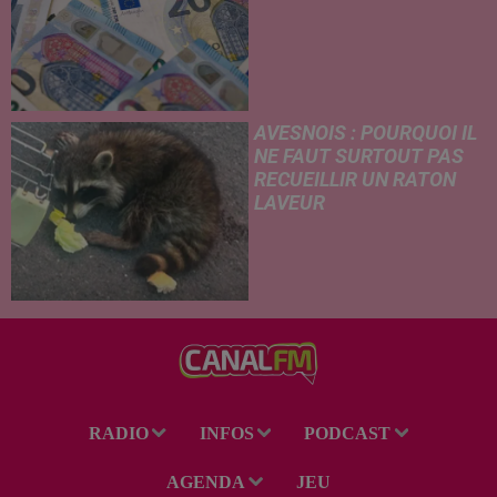
hausse de la facture
d'électricité, coup de frein sur
le démarchage téléphonique et
versement de l'allocation de
rentrée scolaire...
AVESNOIS : POURQUOI IL
NE FAUT SURTOUT PAS
RECUEILLIR UN RATON
LAVEUR
Trouvé déshydraté au bord d’un
chemin, un jeune raton laveur a
été recueilli par des habitants
de la région. Mais si l'intention
de lui porter secours part...
RADIO
INFOS
PODCAST
AGENDA
JEU