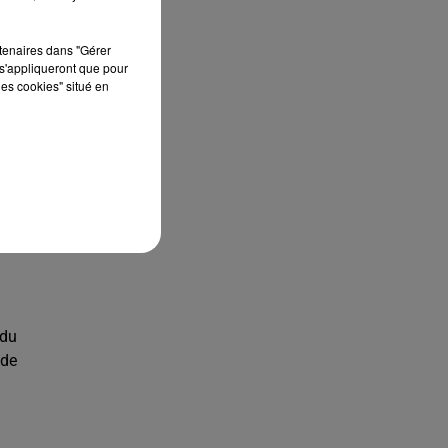
rtenaires dans "Gérer
s'appliqueront que pour
les cookies" situé en
hez
its
eux
 en
 au
 un
 du
 de