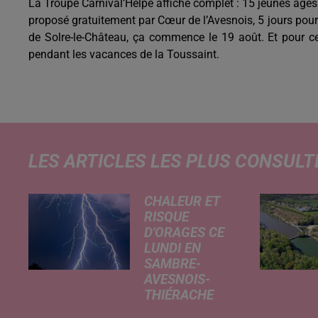
La Troupe Carnival’Helpe affiche complet : 15 jeunes âgés
proposé gratuitement par Cœur de l’Avesnois, 5 jours pour 
de Solre-le-Château, ça commence le 19 août. Et pour ceu
pendant les vacances de la Toussaint.
LES ARTICLES LES PLUS CONSULT
CHALEUR ET
RISQUE
D'ORAGES CE
LUNDI EN
SAMBRE-
AVESNOIS-
THIÉRACHE
Un temps