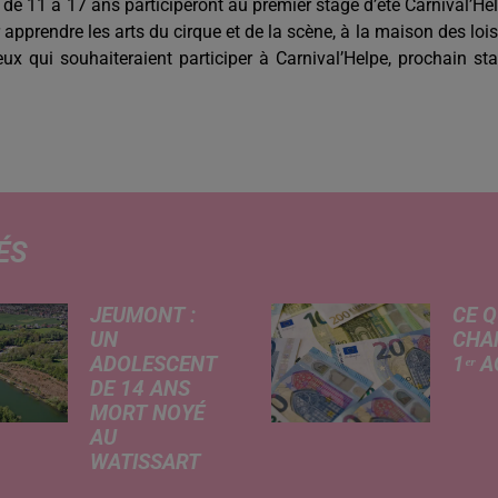
 de 11 à 17 ans participeront au premier stage d’été Carnival’He
apprendre les arts du cirque et de la scène, à la maison des lois
x qui souhaiteraient participer à Carnival’Helpe, prochain st
ÉS
JEUMONT :
CE Q
UN
CHA
ADOLESCENT
1ᵉʳ 
DE 14 ANS
Livret
MORT NOYÉ
revalo
AU
hauss
WATISSART
factu
Selon des
d'élec