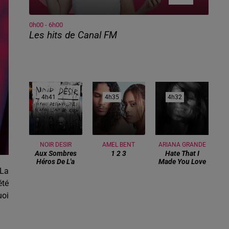
0h00 - 6h00
Les hits de Canal FM
4h41
4h41
4h35
4h35
4h32
4h32
NOIR DESIR
AMEL BENT
ARIANA GRANDE
Aux Sombres
1 2 3
Hate That I
Héros De L'a
Made You Love
 La
été
uoi