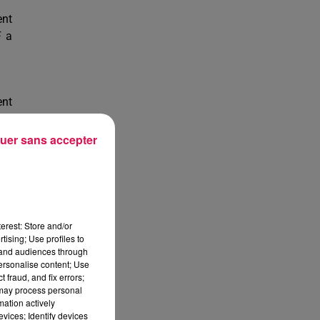
ent
F a
ent
ont
uer sans accepter
le.
les
os,
erest: Store and/or
is,
tising; Use profiles to
tand audiences through
personalise content; Use
 fraud, and fix errors;
 may process personal
 St
mation actively
vices; Identify devices
ois