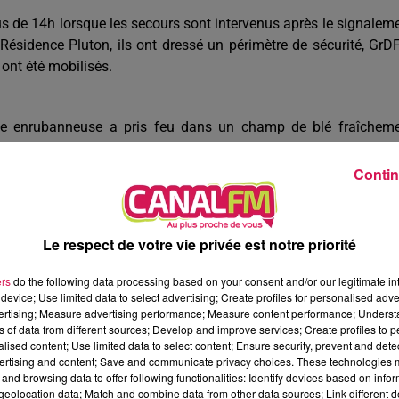
s de 14h lorsque les secours sont intervenus après le signalem
 Résidence Pluton, ils ont dressé un périmètre de sécurité, GrD
ont été mobilisés.
une enrubanneuse a pris feu dans un champ de blé fraîchem
agation des flammes. Les sapeurs-pompiers de Le Quesnoy s
Contin
 bâton de marche, Virginie elle, se balade avec son sac poubel
Le respect de votre vie privée est notre priorité
iatrie et sa soupape, c’est la forêt de Mormal. Elle y observe 
té. Des déchets à la pelle, qu’elle ramasse, qu’elle prend phot
ers
do the following data processing based on your consent and/or our legitimate int
 créé un groupe, « Nettoyons Mormal », c’était fin juillet. Depu
device; Use limited data to select advertising; Create profiles for personalised adver
vertising; Measure advertising performance; Measure content performance; Unders
ordures en tout genre laissées dans la forêt.
ns of data from different sources; Develop and improve services; Create profiles to 
alised content; Use limited data to select content; Ensure security, prevent and detect
ertising and content; Save and communicate privacy choices. These technologies
andrecies, les immenses portes principales de l’Eglise St Pierre
and browsing data to offer following functionalities: Identify devices based on infor
eolocation data; Match and combine data from other data sources; Link different de
s ont été installées en fin de semaine. Les autres ouvertures en b