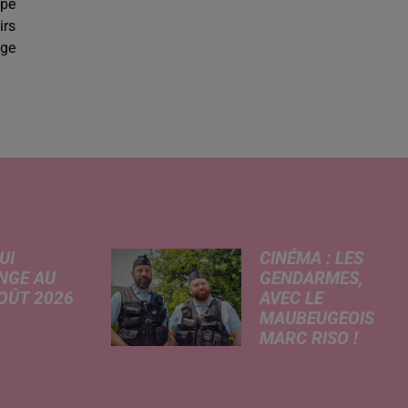
lpe
irs
age
UI
CINÉMA : LES
NGE AU
GENDARMES,
AOÛT 2026
AVEC LE
MAUBEUGEOIS
 A
MARC RISO !
risé, légère
Ce mercredi,
e de la
l'adaptation
re
cinématographique
tricité, coup