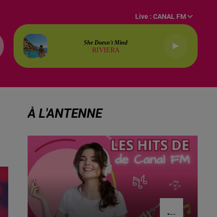
Live :
CANAL FM
She Doesn't Mind
RIVIERA
À L'ANTENNE