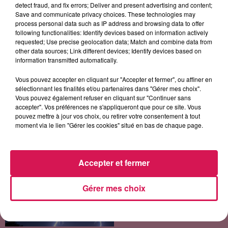
2h00
2h00
1h57
1h57
1h54
1h54
detect fraud, and fix errors; Deliver and present advertising and content;
Save and communicate privacy choices. These technologies may
process personal data such as IP address and browsing data to offer
following functionalities: Identify devices based on information actively
requested; Use precise geolocation data; Match and combine data from
other data sources; Link different devices; Identify devices based on
information transmitted automatically.
OFENBACH, STARSAILOR
TEDDY SWIMS
JULIEN LIEB ET OTTA
Four To The Floor
Bad Dreams
Dis-Moi Où ?
Vous pouvez accepter en cliquant sur "Accepter et fermer", ou affiner en
sélectionnant les finalités et/ou partenaires dans "Gérer mes choix".
Vous pouvez également refuser en cliquant sur "Continuer sans
accepter". Vos préférences ne s'appliqueront que pour ce site. Vous
pouvez mettre à jour vos choix, ou retirer votre consentement à tout
LES ARTICLES LES PLUS CONSULTÉS
moment via le lien "Gérer les cookies" situé en bas de chaque page.
CHALEUR ET RISQUE
D'ORAGES CE LUNDI EN
Accepter et fermer
SAMBRE-AVESNOIS-
THIÉRACHE
Gérer mes choix
Un temps typiquement estival
et changeant concerne nos
secteurs ce lundi 3 août. Entre
des températures élevées