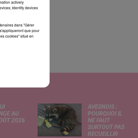
mation actively
vices; Identify devices
rtenaires dans "Gérer
s'appliqueront que pour
les cookies" situé en
UI
AVESNOIS :
NGE AU
POURQUOI IL
AOÛT 2026
NE FAUT
SURTOUT PAS
 A
RECUEILLIR
risé, légère