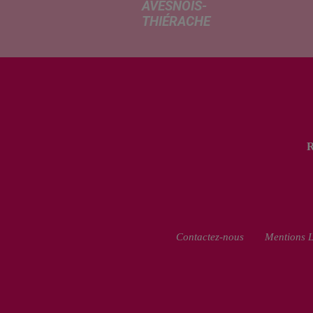
AVESNOIS-
THIÉRACHE
Un temps
typiquement
estival et
changeant
concerne nos
secteurs ce lundi
3 août. Entre des
températures
élevées l'après-
midi et un risque
d'averses
orageuses...
Contactez-nous
Mentions L