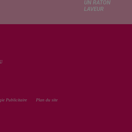
UN RATON
e de la
LAVEUR
re
Trouvé
tricité, coup
déshydraté au
in sur le
bord d’un
rchage
chemin, un jeune
honique et
raton laveur a été
ment de
recueilli par des
cation de
habitants de la
e scolaire...
U
région. Mais si
l'intention de lui
porter secours
part...
ie Publicitaire
Plan du site