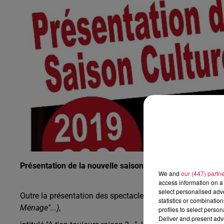
13h00 - 16h00
Les hits de Canal FM
Présentation de la nouvelle saison culturelle de l'espace
We and
our (447) partn
access information on a 
select personalised ad
Outre la présentation des spectacles à venir, vous pourrez 
statistics or combinatio
Ménage"...)
,
profiles to select person
Deliver and present adv