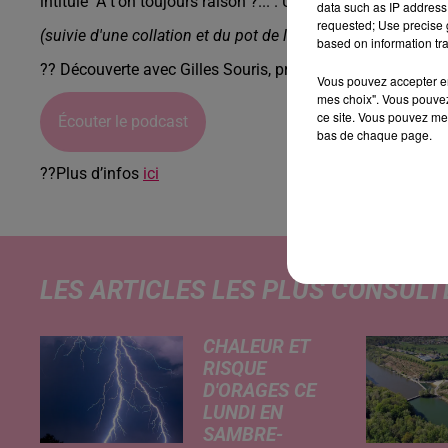
intitulé "A t'on toujours raison ?...". Un spectacle "OVNI", dé
data such as IP address 
requested; Use precise g
(suivie d'une collation et du pot de l'amitié)
based on information tra
?? Découverte avec Gilles Souris, programmateur :
Vous pouvez accepter en 
mes choix". Vous pouvez
ce site. Vous pouvez met
Écouter le podcast
bas de chaque page.
??Plus d’infos
ici
LES ARTICLES LES PLUS CONSULT
CHALEUR ET
RISQUE
D'ORAGES CE
LUNDI EN
SAMBRE-