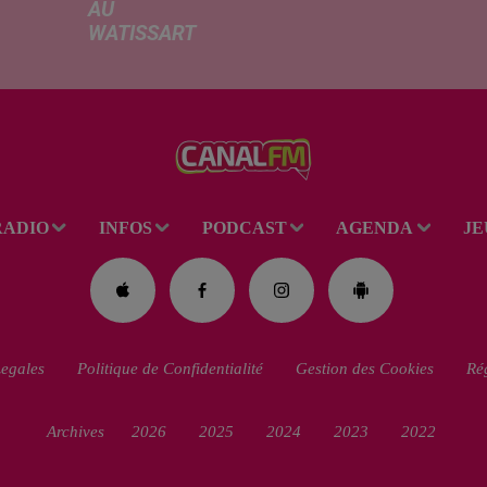
AU
hauss
WATISSART
factu
Selon des
d'élec
informations
de fre
rapportées ce
déma
lundi par nos
télép
confrères de La
verse
Voix du Nord, un
l'allo
adolescent a
rentré
RADIO
INFOS
PODCAST
AGENDA
JE
perdu la vie dans
le plan d'eau de
la base de loisirs
du...
egales
Politique de Confidentialité
Gestion des Cookies
Rég
Archives
2026
2025
2024
2023
2022