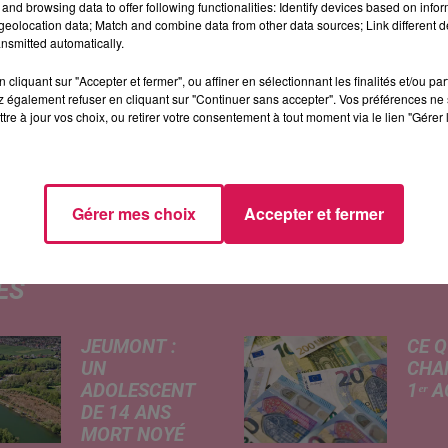
calé, déjanté et hilarant !
and browsing data to offer following functionalities: Identify devices based on infor
eolocation data; Match and combine data from other data sources; Link different de
nsmitted automatically.
cliquant sur "Accepter et fermer", ou affiner en sélectionnant les finalités et/ou pa
 également refuser en cliquant sur "Continuer sans accepter". Vos préférences ne 
tre à jour vos choix, ou retirer votre consentement à tout moment via le lien "Gérer 
Gérer mes choix
Accepter et fermer
ÉS
JEUMONT :
CE Q
UN
CHA
ADOLESCENT
1ᵉʳ 
DE 14 ANS
Livret
MORT NOYÉ
revalo