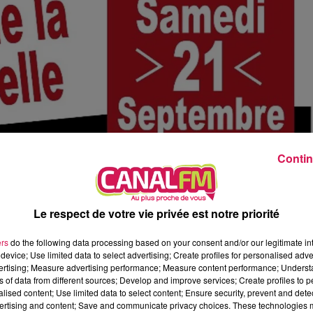
16h00 - 19h00
Arnaud et Gustine
Contin
Le respect de votre vie privée est notre priorité
 Gérard Philipe de Feignies, c'est ce 21 septembre
ers
do the following data processing based on your consent and/or our legitimate int
device; Use limited data to select advertising; Create profiles for personalised adver
vertising; Measure advertising performance; Measure content performance; Unders
découvrir le dernier solo de
Fred Blin
(Chiche Capon, "Scènes de
ns of data from different sources; Develop and improve services; Create profiles to 
alised content; Use limited data to select content; Ensure security, prevent and detect
ertising and content; Save and communicate privacy choices. These technologies