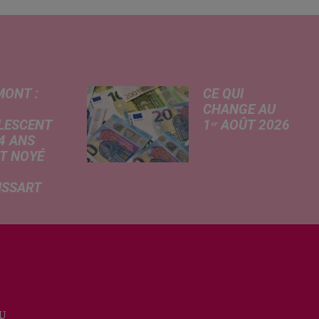
MONT :
CE QUI
CHANGE AU
LESCENT
1ᵉʳ AOÛT 2026
4 ANS
Livret A
T NOYÉ
revalorisé, légère
hausse de la
ISSART
facture
 des
d'électricité, coup
mations
de frein sur le
rtées ce
démarchage
 par nos
téléphonique et
ères de La
versement de
du Nord, un
l'allocation de
scent a
rentrée scolaire...
U