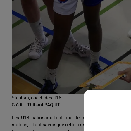
5h00 - 6h00
Le Before du Réveil de Canal FM !
Stephan, coach des U18
Crédit :
Thibaut PAQUIT
Les U18 nationaux font pour le moment un début de s
matchs, il faut savoir que cette jeune équipe avait dû att