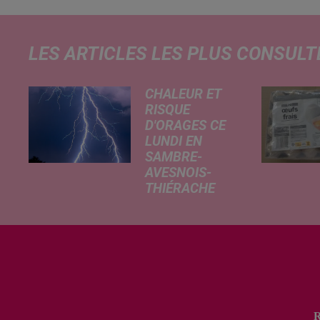
LES ARTICLES LES PLUS CONSULT
CHALEUR ET
RISQUE
D'ORAGES CE
LUNDI EN
SAMBRE-
AVESNOIS-
THIÉRACHE
Un temps
typiquement
estival et
changeant
concerne nos
secteurs ce lundi
3 août. Entre des