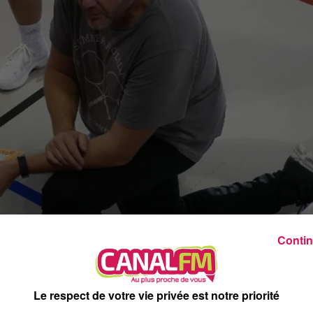
6h00 - 9h00
Le réveil de Canal FM
Contin
aison très convaincant. Si deux succès sont au compteur e
Le respect de votre vie privée est notre priorité
endre la phase retour l'an passé pour enfin remporter une rencont