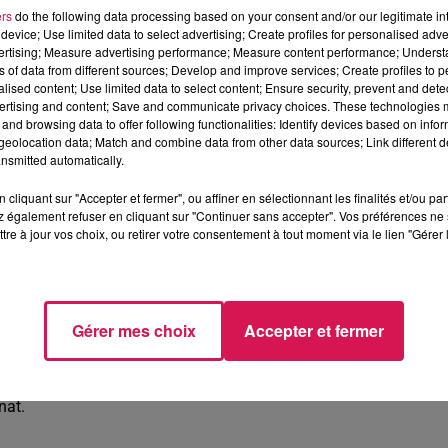
jours là autour de la capitaine Agathe Gorain (photo ci-dessou
ers
do the following data processing based on your consent and/or our legitimate int
 apparitions en NF1. Tout est jouable pour atteindre, pourquoi p
device; Use limited data to select advertising; Create profiles for personalised adver
vertising; Measure advertising performance; Measure content performance; Unders
ns of data from different sources; Develop and improve services; Create profiles to 
alised content; Use limited data to select content; Ensure security, prevent and detect
ertising and content; Save and communicate privacy choices. These technologies
DENNES AULNOYE AS
81
- 48
and browsing data to offer following functionalities: Identify devices based on infor
eolocation data; Match and combine data from other data sources; Link different de
 WIHR WITTENHEIM BASKET FEMININ
73
- 59
nsmitted automatically.
TADEN
55
- 67
cliquant sur "Accepter et fermer", ou affiner en sélectionnant les finalités et/ou pa
 également refuser en cliquant sur "Continuer sans accepter". Vos préférences ne 
 AS 67 -
59
tre à jour vos choix, ou retirer votre consentement à tout moment via le lien "Gérer 
DU NORD
60
- 46
Gérer mes choix
Accepter et fermer
ualifées en Coupe de France (rencontre le 3 novembre prochai
 côté de Charnay. On a en tout cas hâte de voir comment va
nat.