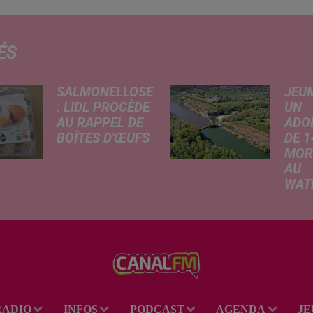
ÉS
SALMONELLOSE
JEU
: LIDL PROCÈDE
UN
AU RAPPEL DE
ADO
BOÎTES D'ŒUFS
DE 1
MOR
En raison d'une
AU
suspicion de
WAT
contamination à la
Selon
salmonelle,
infor
l'enseigne Lidl
rappo
retire de la vente
lundi
plusieurs lots
confr
d'œufs vendus par
Voix 
boîtes de 20 et 30.
adole
Une...
RADIO
INFOS
PODCAST
AGENDA
JE