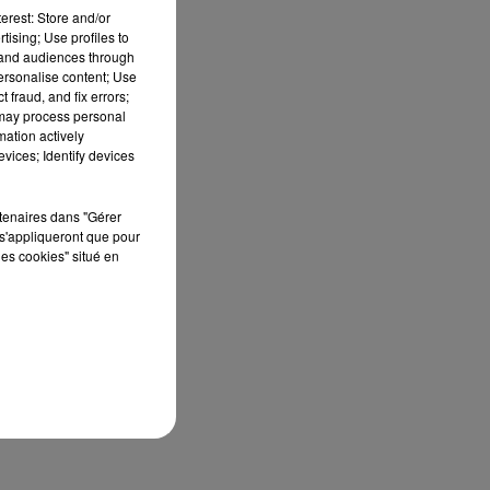
s),
erest: Store and/or
as,
tising; Use profiles to
tand audiences through
personalise content; Use
 fraud, and fix errors;
 may process personal
mation actively
vices; Identify devices
rtenaires dans "Gérer
s'appliqueront que pour
les cookies" situé en
n à
 se