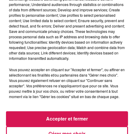
performance; Understand audiences through statistics or combinations
la ligne des auditeurs
of data from different sources; Develop and improve services; Create
profiles to personalise content; Use profiles to select personalised
content; Use limited data to select content; Ensure security, prevent and
detect fraud, and fix errors; Deliver and present advertising and content;
Save and communicate privacy choices. These technologies may
process personal data such as IP address and browsing data to offer
following functionalities: Identify devices based on information actively
12h05
12h05
12h02
12h02
11h57
11h57
requested; Use precise geolocation data; Match and combine data from
other data sources; Link different devices; Identify devices based on
information transmitted automatically.
Vous pouvez accepter en cliquant sur "Accepter et fermer", ou affiner en
sélectionnant les finalités et/ou partenaires dans "Gérer mes choix".
Vous pouvez également refuser en cliquant sur "Continuer sans
COLDPLAY FEAT BTS
ARIANA GRANDE
BEBE REXHA
My Universe
Hate That I Made You
Sad Girls
accepter". Vos préférences ne s'appliqueront que pour ce site. Vous
Love
pouvez mettre à jour vos choix, ou retirer votre consentement à tout
moment via le lien "Gérer les cookies" situé en bas de chaque page.
LES ARTICLES LES PLUS CONSULTÉS
Accepter et fermer
Gérer mes choix