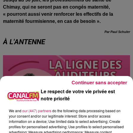
Chimay, qui ne seront pas en congés maternité,
« pourront aussi venir renforcer les effectifs de la
maternité fourmisienne, en cas de besoin
».
Par Paul Schuler
À L'ANTENNE
Continuer sans accepter
Le respect de votre vie privée est
notre priorité
We and
our (447) partners
do the following data processing based on
your consent and/or our legitimate interest: Store and/or access
information on a device; Use limited data to select advertising; Create
profiles for personalised advertising; Use profiles to select personalised
advertising; Measure advertising performance; Measure content
9h00 - 13h00