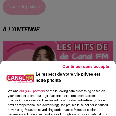
Écouter le podcast
À L'ANTENNE
Continuer sans accepter
Le respect de votre vie privée est
notre priorité
We and
our (447) partners
do the following data processing based on
your consent and/or our legitimate interest: Store and/or access
information on a device; Use limited data to select advertising; Create
profiles for personalised advertising; Use profiles to select personalised
12h00 - 22h00
advertising; Measure advertising performance; Measure content
Les hits de Canal FM
performance; Understand audiences through statistics or combinations