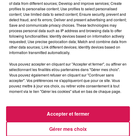
of data from different sources; Develop and improve services; Create
profiles to personalise content; Use profiles to select personalised
content; Use limited data to select content; Ensure security, prevent and
detect fraud, and fix errors; Deliver and present advertising and content;
Save and communicate privacy choices. These technologies may
process personal data such as IP address and browsing data to offer
20h22
20h22
20h19
20h19
20h13
20h13
following functionalities: Identify devices based on information actively
requested; Use precise geolocation data; Match and combine data from
other data sources; Link different devices; Identify devices based on
information transmitted automatically.
Vous pouvez accepter en cliquant sur "Accepter et fermer", ou affiner en
sélectionnant les finalités et/ou partenaires dans "Gérer mes choix".
ALL 4 ONE
MARTIN GARRIX
SOFT CELL
Vous pouvez également refuser en cliquant sur "Continuer sans
I Swear
Repeat It
Tainted Love
accepter". Vos préférences ne s'appliqueront que pour ce site. Vous
pouvez mettre à jour vos choix, ou retirer votre consentement à tout
moment via le lien "Gérer les cookies" situé en bas de chaque page.
LES ARTICLES LES PLUS CONSULTÉS
Accepter et fermer
CHALEUR ET RISQUE
Gérer mes choix
D'ORAGES CE LUNDI EN
SAMBRE-AVESNOIS-