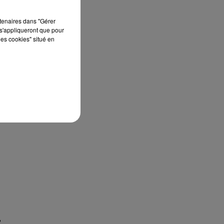
es
é
rtenaires dans "Gérer
s'appliqueront que pour
les cookies" situé en
r
,