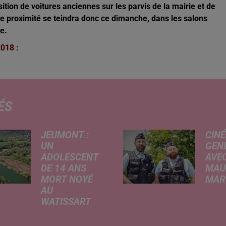
tion de voitures anciennes sur les parvis de la mairie et de
proximité se teindra donc ce dimanche, dans les salons
e.
2018 :
ÉS
JEUMONT :
CINÉ
UN
GEN
ADOLESCENT
AVEC
DE 14 ANS
MAU
MORT NOYÉ
MARC
AU
Ce me
WATISSART
l'ada
Selon des
ciném
informations