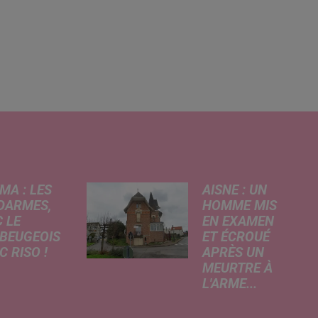
MA : LES
AISNE : UN
DARMES,
HOMME MIS
 LE
EN EXAMEN
BEUGEOIS
ET ÉCROUÉ
 RISO !
APRÈS UN
MEURTRE À
rcredi,
L'ARME...
ptation
Un drame s'est
atographique
produit au cours