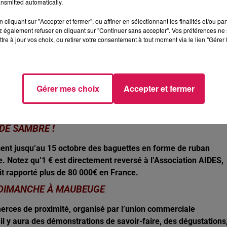
nsmitted automatically.
sitôt été ouverte pour déterminer l’origine du sinistre. L’un d
ans, a été sérieusement incommodé par la fumée et transport
cliquant sur "Accepter et fermer", ou affiner en sélectionnant les finalités et/ou pa
ri, ses jours ne seraient plus en danger.
 également refuser en cliquant sur "Continuer sans accepter". Vos préférences ne 
tre à jour vos choix, ou retirer votre consentement à tout moment via le lien "Gérer 
r, lors d’une vaste opération de contrôles routiers orchestrée
lièrement ciblé les entrées des villes d’Aulnoye-Aymeries,
Gérer mes choix
Accepter et fermer
les dépistages d’alcoolémie se sont tous révélés négatifs, pa
cela, se sont ajoutés des usages de téléphone au volant, une
ses ainsi que des plaques d’immatriculation non conformes.
DE SAMBRE !
sent jusqu’au 15 octobre des baguettes en forme de ruban
. Notez qu’1 € est directement reversé à l’Association AIDES,
vait rapporté plus de 80 000€ en France.
 DIMANCHE À MAUBEUGE
erces de proximité, organisé par l’union commerciale
y aura des démonstrations de savoir-faire, des dégustations