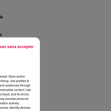
la
t
uer sans accepter
e
erest: Store and/or
tising; Use profiles to
tand audiences through
personalise content; Use
 fraud, and fix errors;
 may process personal
mation actively
eu
vices; Identify devices