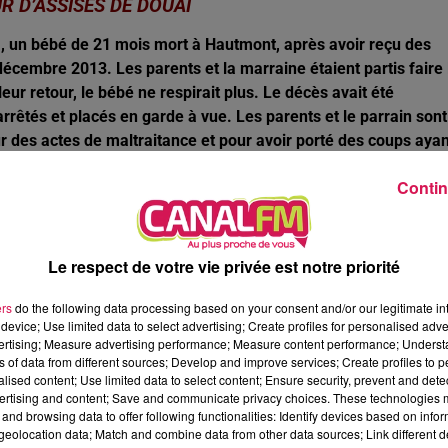
UR D’ASSISES DE DOUAI
lia, un bébé de 21 mois mort à Hautmont, après avoir reçu des
décembre 2013. Les parents et la marraine étaient partis faire 
leur retour, le bébé ne respirait plus. Le décès avait été
rrêtés et placés en garde à vue. Les parents et le parrain sont
ur des actes de maltraitance et pour avoir porté des coups ayan
Contin
environ 60 personnes et l’instauration d’un périmètre de
 Boucher à Maubeuge. Très vite arrivée sur place, une équipe d
Le respect de votre vie privée est notre priorité
t été écarté. Les habitants évacués ont tous regagné leurs
ers
do the following data processing based on your consent and/or our legitimate int
 n’a finalement pas été retenue par les techniciens de GRDF,
device; Use limited data to select advertising; Create profiles for personalised adver
ans les égouts par une personne malveillante ? La question reste
vertising; Measure advertising performance; Measure content performance; Unders
ns of data from different sources; Develop and improve services; Create profiles to 
alised content; Use limited data to select content; Ensure security, prevent and detect
E À COUSOLRE
ertising and content; Save and communicate privacy choices. These technologies
and browsing data to offer following functionalities: Identify devices based on infor
euve à Cousolre, près de Jeumont, dans le Val de Sambre. Le f
eolocation data; Match and combine data from other data sources; Link different de