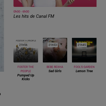
0h00 - 6h00
Les hits de Canal FM
21h56
21h56
21h53
21h53
21h45
21h45
FOSTER THE
BEBE REXHA
FOOL'S GARDEN
Sad Girls
Lemon Tree
PEOPLE
Pumped Up
Kicks
n