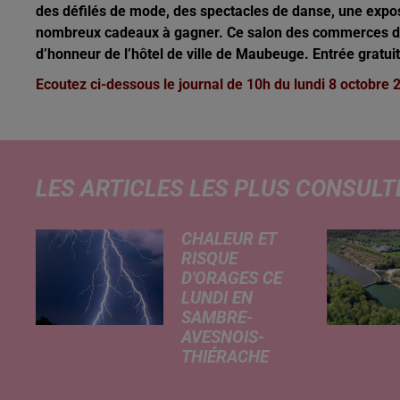
des défilés de mode, des spectacles de danse, une exposi
nombreux cadeaux à gagner. Ce salon des commerces de 
d’honneur de l’hôtel de ville de Maubeuge. Entrée gratuit
Ecoutez ci-dessous le journal de 10h du lundi 8 octobre 
LES ARTICLES LES PLUS CONSULT
CHALEUR ET
RISQUE
D'ORAGES CE
LUNDI EN
SAMBRE-
AVESNOIS-
THIÉRACHE
Un temps
typiquement