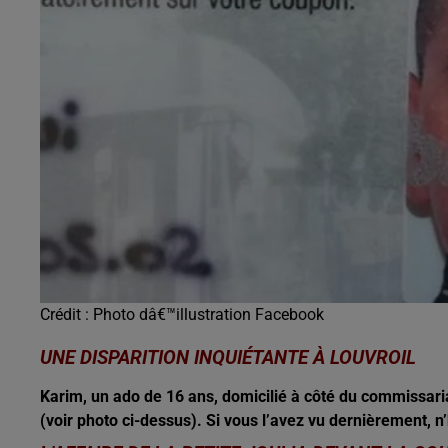
19h00 - 20h00
EVA le soir
Crédit :
Photo dâ€™illustration Facebook
UNE DISPARITION INQUIÉTANTE À LOUVROIL
Karim, un ado de 16 ans, domicilié à côté du commissaria
(voir photo ci-dessus). Si vous l’avez vu dernièrement, n