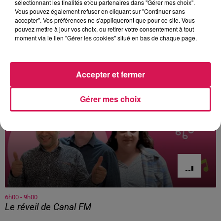
sélectionnant les finalités et/ou partenaires dans "Gérer mes choix".
Vous pouvez également refuser en cliquant sur "Continuer sans
>>> ECOUTEZ CI-DESSOUS LE JOURNAL DE 10H
accepter". Vos préférences ne s'appliqueront que pour ce site. Vous
DU 19 OCTOBRE 2018 :
pouvez mettre à jour vos choix, ou retirer votre consentement à tout
moment via le lien "Gérer les cookies" situé en bas de chaque page.
À L'ANTENNE
Accepter et fermer
Gérer mes choix
6h00 - 9h00
Le réveil de Canal FM