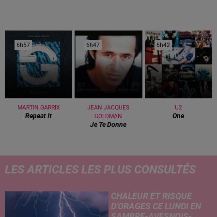
6h57
6h57
6h47
6h47
6h42
6h42
MARTIN GARRIX
JEAN JACQUES
U2
Repeat It
One
GOLDMAN
Je Te Donne
LES ARTICLES LES PLUS CONSULTÉS
CHALEUR ET RISQUE
D'ORAGES CE LUNDI EN
SAMBRE-AVESNOIS-