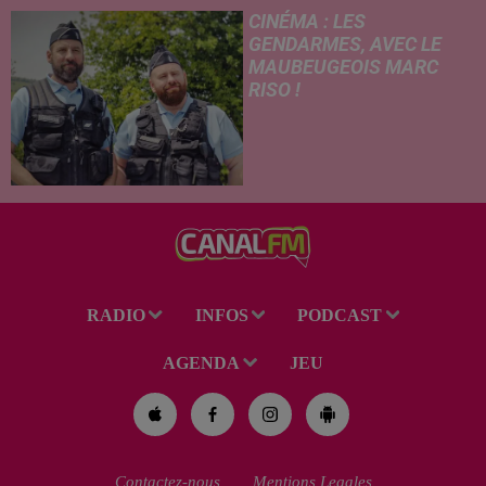
rentrée scolaire...
CINÉMA : LES
GENDARMES, AVEC LE
MAUBEUGEOIS MARC
RISO !
Ce mercredi, l'adaptation
cinématographique de la
célèbre bande dessinée Les
Gendarmes débarque dans
toutes les salles de cinéma. À
cette occasion, Le Réveil...
RADIO
INFOS
PODCAST
AGENDA
JEU
Contactez-nous
Mentions Legales