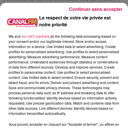
de la rue du commerce à Maubeuge. Les résultats des tests
Continuer sans accepter
seront connus en moins de 30 minutes…
Le respect de votre vie privée est
FERMETURE DU CARREFOUR CONTACT
notre priorité
D’AULNOYE-AYMERIES LE 31 OCTOBRE
We and
our (447) partners
do the following data processing based on
On vous rappelle que l’offre de reprise présentée par Leclerc
your consent and/or our legitimate interest: Store and/or access
Aulnoye a été acceptée par le groupe Carrefour. Leclerc va
information on a device; Use limited data to select advertising; Create
profiles for personalised advertising; Use profiles to select personalised
transformer ce supermarché en magasin Bio et en un Leclerc
advertising; Measure advertising performance; Measure content
Drive, associés à une station-service et lavage. Tous les
performance; Understand audiences through statistics or combinations
salariés du Carrefour Contact seront repris par Leclerc.
of data from different sources; Develop and improve services; Create
profiles to personalise content; Use profiles to select personalised
INAUGURATION DU FUNÉRARIUM DE JEUMONT, CE
content; Use limited data to select content; Ensure security, prevent and
SOIR À 17H
detect fraud, and fix errors; Deliver and present advertising and content;
Save and communicate privacy choices. These technologies may
process personal data such as IP address and browsing data to offer
Jusqu’en février dernier, les jeumontois et les habitants des
following functionalities: Identify devices based on information actively
communes environnantes devaient obligatoirement se
requested; Use precise geolocation data; Match and combine data from
rendre à Maubeuge, pour honorer la mémoire de leurs
other data sources; Link different devices; Identify devices based on
information transmitted automatically.
proches. Désormais, la ville possède un funérarium. Il est
situé à l’arrière de « Jeumont Funéraire », l’une des enseignes
Vous pouvez accepter en cliquant sur "Accepter et fermer", ou affiner en
des Pompes funèbres des 2 Helpe.