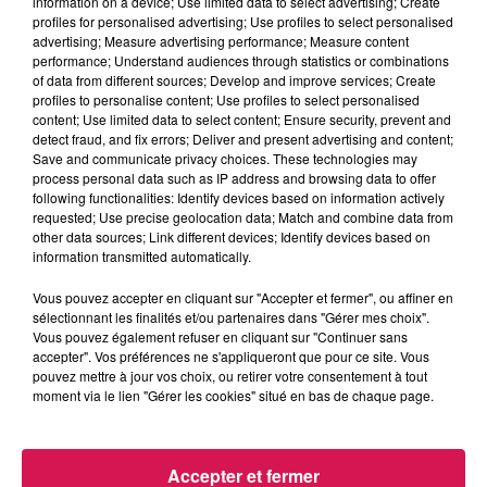
information on a device; Use limited data to select advertising; Create
profiles for personalised advertising; Use profiles to select personalised
Lancée en juin 2020,
malgré des campagnes de pub sur
advertising; Measure advertising performance; Measure content
performance; Understand audiences through statistics or combinations
les cars, des affichages en 4 par 3 et de forts
of data from different sources; Develop and improve services; Create
investissements sur les réseaux sociaux, trois ans
profiles to personalise content; Use profiles to select personalised
après sa création, cette plateforme, largement
content; Use limited data to select content; Ensure security, prevent and
detect fraud, and fix errors; Deliver and present advertising and content;
subventionnée par la région, qui devait encourager la
Save and communicate privacy choices. These technologies may
consommation locale et les circuits cours, via un
process personal data such as IP address and browsing data to offer
support de fidélisation,
n’a jamais vraiment rencontré sa
following functionalities: Identify devices based on information actively
requested; Use precise geolocation data; Match and combine data from
clientèle et sera donc désactivée à la fin du mois de
other data sources; Link different devices; Identify devices based on
février. Les détenteurs d’un compte clients ont
information transmitted automatically.
maintenant moins de 6 semaines pour bénéficier des
Vous pouvez accepter en cliquant sur "Accepter et fermer", ou affiner en
réductions acquises auprès des quelques commerçants
sélectionnant les finalités et/ou partenaires dans "Gérer mes choix".
Thiérachiens qui avaient joué le jeu !
Vous pouvez également refuser en cliquant sur "Continuer sans
accepter". Vos préférences ne s'appliqueront que pour ce site. Vous
La Capelle
: u
n nouveau service urbanisme
en mairie
pouvez mettre à jour vos choix, ou retirer votre consentement à tout
moment via le lien "Gérer les cookies" situé en bas de chaque page.
C’est la quinzième commune de la Thiérache du centre à
proposer un service « droit des sols ». Plus besoin de
se rendre à Vervins, Hirson ou à Guise, les capellois
Accepter et fermer