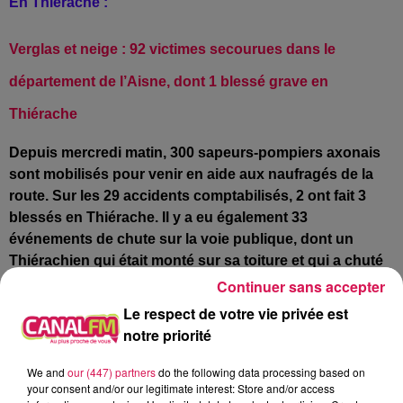
En Thiérache :
Verglas et neige : 92 victimes secourues dans le
département de l’Aisne,
dont 1 blessé grave en
Thiérache
Depuis mercredi matin, 300 sapeurs-pompiers axonais
sont mobilisés pour venir en aide aux naufragés de la
route. Sur les 29 accidents comptabilisés, 2 ont fait 3
blessés en Thiérache. Il y a eu également 33
événements de chute sur la voie publique, dont un
Thiérachien qui était monté sur sa toiture et qui a chuté
d’une hauteur de 5m. Grièvement blessée, cette
Continuer sans accepter
personne a été conduite à l’hôpital de Saint-Quentin.
Le respect de votre vie privée est
Son état de santé reste préoccupant
notre priorité
L’arrêt de l’application mobile et de la plateforme
We and
our (447) partners
do the following data processing based on
your consent and/or our legitimate interest: Store and/or access
commerciale « Je shop’in Thiérache »