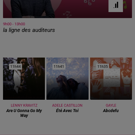
9h00 - 13h00
la ligne des auditeurs
11h44
11h44
11h41
11h41
11h35
11h35
LENNY KRAVITZ
ADELE CASTILLON
GAYLE
Are U Gonna Go My
Été Avec Toi
Abcdefu
Way