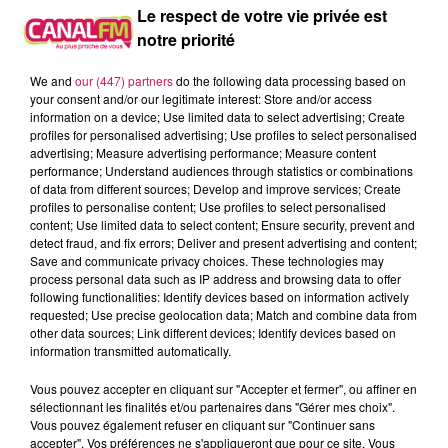
Le respect de votre vie privée est
Mr
Bontant, au n°64 de la route Nationale, à Louvignies-
notre priorité
Quesnoy
ou par téléphone au
06 12 35 18 81
/ 06 20 66 59 91.
We and
our (447) partners
do the following data processing based on
your consent and/or our legitimate interest: Store and/or access
L
e Quesnoy : « le
Fantôme de Canterville » ce soir au
information on a device; Use limited data to select advertising; Create
profiles for personalised advertising; Use profiles to select personalised
théâtre
advertising; Measure advertising performance; Measure content
performance; Understand audiences through statistics or combinations
Il
reste encore quelques places pour assister ce soir à
of data from different sources; Develop and improve services; Create
profiles to personalise content; Use profiles to select personalised
20h, au théâtre des Trois-Chênes à l
a représentation
content; Use limited data to select content; Ensure security, prevent and
du «
Fantôme de Canterville », c’est un s
pectacle
detect fraud, and fix errors; Deliver and present advertising and content;
musical et burlesque librement inspiré de l’histoire de
Save and communicate privacy choices. These technologies may
process personal data such as IP address and browsing data to offer
Sir Simon de Canterville, un meurtrier qui avait tué son
following functionalities: Identify devices based on information actively
épouse et qui depuis plus de 150 ans, rôde dans son
requested; Use precise geolocation data; Match and combine data from
manoir, tel un vieux fantôme, effrayant tous ses
other data sources; Link different devices; Identify devices based on
information transmitted automatically.
occupants. C’est accessibles dès l’âge de 7 ans.
Réservation sur place ou directement en ligne via le site
Vous pouvez accepter en cliquant sur "Accepter et fermer", ou affiner en
Internet : lequesnoy.fr !
sélectionnant les finalités et/ou partenaires dans "Gérer mes choix".
Vous pouvez également refuser en cliquant sur "Continuer sans
Par Paul Schuler / Avec D.H. / Visuel par Sébastien Seguin, maire d'Avesnes
accepter". Vos préférences ne s'appliqueront que pour ce site. Vous