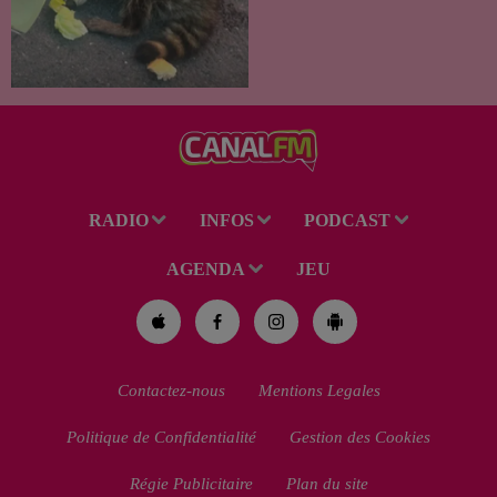
Trouvé déshydraté au bord d’un
chemin, un jeune raton laveur a
été recueilli par des habitants
de la région. Mais si l'intention
de lui porter secours part...
RADIO
INFOS
PODCAST
AGENDA
JEU
Contactez-nous
Mentions Legales
Politique de Confidentialité
Gestion des Cookies
Régie Publicitaire
Plan du site