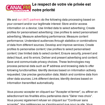
Le respect de votre vie privée est
À L'ANTENNE
notre priorité
We and
our (447) partners
do the following data processing based on
your consent and/or our legitimate interest: Store and/or access
information on a device; Use limited data to select advertising; Create
profiles for personalised advertising; Use profiles to select personalised
advertising; Measure advertising performance; Measure content
performance; Understand audiences through statistics or combinations
of data from different sources; Develop and improve services; Create
profiles to personalise content; Use profiles to select personalised
content; Use limited data to select content; Ensure security, prevent and
detect fraud, and fix errors; Deliver and present advertising and content;
Save and communicate privacy choices. These technologies may
process personal data such as IP address and browsing data to offer
following functionalities: Identify devices based on information actively
requested; Use precise geolocation data; Match and combine data from
9h00 - 13h00
other data sources; Link different devices; Identify devices based on
la ligne des auditeurs
information transmitted automatically.
Vous pouvez accepter en cliquant sur "Accepter et fermer", ou affiner en
sélectionnant les finalités et/ou partenaires dans "Gérer mes choix".
Vous pouvez également refuser en cliquant sur "Continuer sans
accepter". Vos préférences ne s'appliqueront que pour ce site. Vous