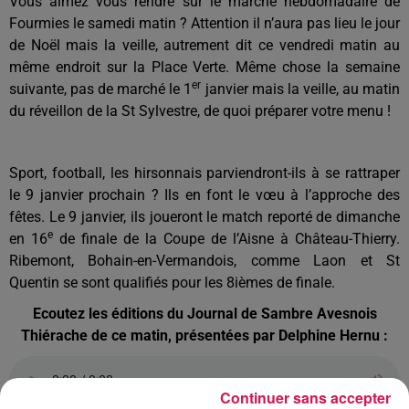
Vous aimez vous rendre sur le marché hebdomadaire de
Fourmies le samedi matin ? Attention il n’aura pas lieu le jour
de Noël mais la veille, autrement dit ce vendredi matin au
même endroit sur la Place Verte. Même chose la semaine
er
suivante, pas de marché le 1
janvier mais la veille, au matin
du réveillon de la St Sylvestre, de quoi préparer votre menu !
Sport, football, les hirsonnais parviendront-ils à se rattraper
le 9 janvier prochain ? Ils en font le vœu à l’approche des
fêtes. Le 9 janvier, ils joueront le match reporté de dimanche
e
en 16
de finale de la Coupe de l’Aisne à Château-Thierry.
Ribemont, Bohain-en-Vermandois, comme Laon et St
Quentin se sont qualifiés pour les 8ièmes de finale.
Ecoutez les éditions du Journal de Sambre Avesnois
Thiérache de ce matin, présentées par Delphine Hernu :
Continuer sans accepter