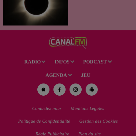
exceptionnel qui s'annonce
dans notre région. Entre le
spectacle des étoiles filantes
des Perséides et l’éclipse de
Soleil du mercredi...
RADIO
INFOS
PODCAST
AGENDA
JEU
Contactez-nous
Mentions Legales
Politique de Confidentialité
Gestion des Cookies
Régie Publicitaire
Plan du site