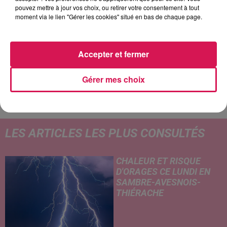
pouvez mettre à jour vos choix, ou retirer votre consentement à tout
9h53
9h53
9h47
9h47
9h43
9h43
moment via le lien "Gérer les cookies" situé en bas de chaque page.
Accepter et fermer
Gérer mes choix
KEEN'V
OFENBACH, STARSAILOR
NICKY JAM
Soleil Dans Ma Tête
Four To The Floor
El Perdon
LES ARTICLES LES PLUS CONSULTÉS
CHALEUR ET RISQUE
D'ORAGES CE LUNDI EN
SAMBRE-AVESNOIS-
THIÉRACHE
Un temps typiquement estival
et changeant concerne nos
secteurs ce lundi 3 août. Entre