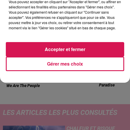
Vous pouvez accepter en cliquant sur "Accepter et fermer", ou affiner en
Club'in Canal fm By Nexxyo
sélectionnant les finalités et/ou partenaires dans "Gérer mes choix".
Vous pouvez également refuser en cliquant sur "Continuer sans
accepter". Vos préférences ne s'appliqueront que pour ce site. Vous
pouvez mettre à jour vos choix, ou retirer votre consentement à tout
moment via le lien "Gérer les cookies" situé en bas de chaque page.
15h04
15h04
15h01
15h01
14h55
14h55
Accepter et fermer
Gérer mes choix
MARTIN GARRIX FEAT.
JUNGELI FT. EMMA
PHIL COLLINS
Juste Un Peu
Another Day In
BONO
Paradise
We Are The People
LES ARTICLES LES PLUS CONSULTÉS
CHALEUR ET RISQUE