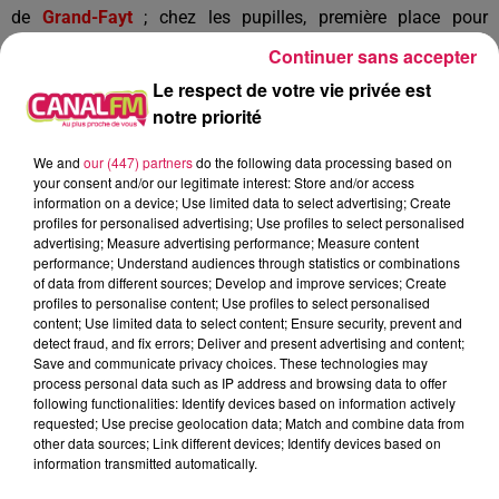
de
Grand-Fayt
; chez les pupilles, première place pour
Mathéo Rivart de
Pont-sur-Sambre
et chez les poussins,
Continuer sans accepter
victoire de Lucas Bonnemaison d’
Hirson
.
Le respect de votre vie privée est
Delphine Hernu
notre priorité
À L'ANTENNE
We and
our (447) partners
do the following data processing based on
your consent and/or our legitimate interest: Store and/or access
information on a device; Use limited data to select advertising; Create
profiles for personalised advertising; Use profiles to select personalised
advertising; Measure advertising performance; Measure content
performance; Understand audiences through statistics or combinations
of data from different sources; Develop and improve services; Create
profiles to personalise content; Use profiles to select personalised
content; Use limited data to select content; Ensure security, prevent and
detect fraud, and fix errors; Deliver and present advertising and content;
Save and communicate privacy choices. These technologies may
process personal data such as IP address and browsing data to offer
following functionalities: Identify devices based on information actively
requested; Use precise geolocation data; Match and combine data from
other data sources; Link different devices; Identify devices based on
information transmitted automatically.
0h00 - 1h00