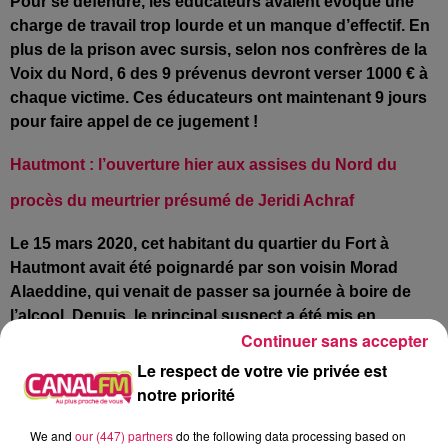
Pour se défendre, les éducateurs avaient évoqué une
charge de travail trop lourde et un manque d’effectif. En
plus de la prison avec sursis, selon nos confrères de la
Voix du Nord, 6 des 9 prévenus devront verser 1000 € à
chaque victime. Ces éducateurs ont maintenant 9 jours
pour faire appel de ce jugement !
Hautmont : l’ouverture hier aux assises du Nord du
procès du meurtrier présumé de Jeridi Achraf
Le 15 mars 2020, cet habitant du quartier du Fort à
Hautmont avait été poignardé par son voisin Morad
Alaeddine, qui venait de passer sa journée à boire de
l’alcool. Depuis, le principal suspect a été mis en
Continuer sans accepter
examen et placé en détention provisoire, pour
assassinat, la préméditation de son geste ayant été
Le respect de votre vie privée est
retenue par les enquêteurs.
Hier, l’accusé n’a pas pu
notre priorité
être entendu et l’audience a été suspendue en milieu
We and
our (447) partners
do the following data processing based on
d’après-midi à cause de la neige. Les débats devraient