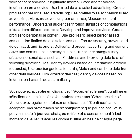
your consent and/or our legitimate interest: Store and/or access
reprendre ce matin. Le délibéré est attendu en fin de
information on a device; Use limited data to select advertising; Create
journée.
profiles for personalised advertising; Use profiles to select personalised
advertising; Measure advertising performance; Measure content
performance; Understand audiences through statistics or combinations
Maubeuge : une opération « Jeudi noir » au
of data from different sources; Develop and improve services; Create
profiles to personalise content; Use profiles to select personalised
commissariat ?
content; Use limited data to select content; Ensure security, prevent and
detect fraud, and fix errors; Deliver and present advertising and content;
Il devrait tourner au ralenti à l’appel des syndicats de la
Save and communicate privacy choices. These technologies may
police nationale, dont Alliance en particulier, qui
process personal data such as IP address and browsing data to offer
following functionalities: Identify devices based on information actively
dénoncent le flou autour des Jeux olympiques de Paris.
requested; Use precise geolocation data; Match and combine data from
Ils ne peuvent pas partir en vacances dès le
24 juillet
,
other data sources; Link different devices; Identify devices based on
mais ne connaissent pas leur lieu d’affectation, leurs
information transmitted automatically.
conditions de logements et encore moins le montant de
Vous pouvez accepter en cliquant sur "Accepter et fermer", ou affiner en
leurs indemnités liées à ces JO. Un service minimum
sélectionnant les finalités et/ou partenaires dans "Gérer mes choix".
sera tout de même assuré, notamment en raison des
Vous pouvez également refuser en cliquant sur "Continuer sans
accepter". Vos préférences ne s'appliqueront que pour ce site. Vous
mauvaises conditions météo.
pouvez mettre à jour vos choix, ou retirer votre consentement à tout
moment via le lien "Gérer les cookies" situé en bas de chaque page.
Jeumont : un projet de création d’une unité de
traitement d'huiles usagées