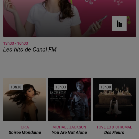
13h00 - 16h00
Les hits de Canal FM
13h38
13h38
13h33
13h33
13h30
13h30
ORIA
MICHAEL JACKSON
TOVE LO X STROMAE
Soirée Mondaine
You Are Not Alone
Des Fleurs