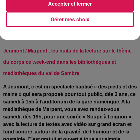
Accepter et fermer
Une enquête publique se déroulera du 24 janvier au 23
février. Un commissaire enquêteur sera même à votre
Gérer mes choix
disposition, le 24 janvier, puis les 6 et 23 février, à la salle
Beethoven, au 3ème étage du Centre Administratif de
Jeumont !
Jeumont / Marpent : les nuits de la lecture sur le thème
du corps ce week-end dans les bibliothèques et
médiathèques du val de Sambre
A
Jeumont, c’est un spectacle baptisé
« d
es pieds et des
mains
» qui sera proposé pour tout public, dès 3 ans, ce
samedi à 15h à l’auditorium de la gare numérique. A la
médiathèque de
Marpent, vous avez rendez-vous
samedi, dès 19h, pour une soirée «
Soupe à l’oignon »,
avec la lecture de textes avec vidéo sur grand écran et
fond sonore, autour de la gravité, de l’humour et de la
nostalgie. C’est gratuit et ouvert à tous sur simple