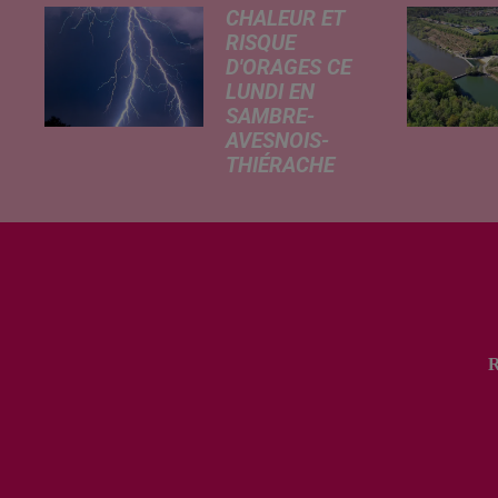
CHALEUR ET
RISQUE
D'ORAGES CE
LUNDI EN
SAMBRE-
AVESNOIS-
THIÉRACHE
Un temps
typiquement
estival et
changeant
concerne nos
secteurs ce lundi
3 août. Entre des
températures
élevées l'après-
midi et un risque
d'averses
orageuses...