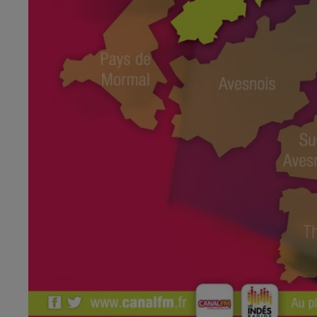
6h00 - 9h00
al FM !
Le réveil de Canal FM