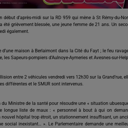
n début d’après-midi sur la RD 959 qui mène à St Rémy-du-Nor
s a été grièvement blessée, une jeune femme de 21 ans. Un sec
medi également.
 d’une maison à Berlaimont dans la Cité du Fayt ; le feu ravag
ce, les Sapeurs-pompiers d’Aulnoye-Aymeries et Avesnes-sur-Help
ision entre 2 véhicules vendredi vers 12h30 sur la Grand’rue, el
s différentes et le SMUR sont intervenus.
 du Ministre de la santé pour résoudre une « situation ubuesqu
 une longue liste de maux : « personnel à bout à qui on dema
 nouvel hôpital trop étroit, un stationnement insuffisant, un anc
gue social inexistant… ». Le Parlementaire demande une meille