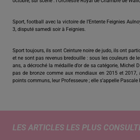
octobre, sur scène : l’Orchestre Royal de Chambre de Wall
Sport, football avec la victoire de l’Entente Feignies Aul
3, disputé samedi soir à Feignies.
Sport toujours, ils sont Ceinture noire de judo, ils ont 
et ne sont pas revenus bredouille : sous les couleurs de 
ans, a décroché la médaille d’or de sa catégorie, Michel D
pas de bronze comme aux mondiaux en 2015 et 2017, au
points communs, leur Professeure ; elle s’appelle Pascale
LES ARTICLES LES PLUS CONSULT