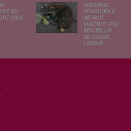
UI
AVESNOIS :
NGE AU
POURQUOI IL
AOÛT 2026
NE FAUT
SURTOUT PAS
 A
RECUEILLIR
risé, légère
UN RATON
e de la
LAVEUR
re
Trouvé
tricité, coup
déshydraté au
in sur le
bord d’un
rchage
chemin, un jeune
honique et
raton laveur a été
ment de
recueilli par des
cation de
habitants de la
e scolaire...
U
région. Mais si
l'intention de lui
porter secours
part...