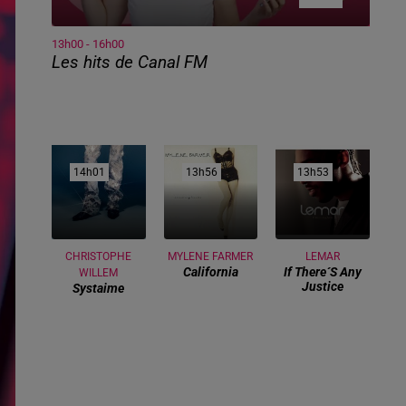
13h00 - 16h00
Les hits de Canal FM
14h01
14h01
13h56
13h56
13h53
13h53
CHRISTOPHE
MYLENE FARMER
LEMAR
California
If There´s Any
WILLEM
Justice
Systaime