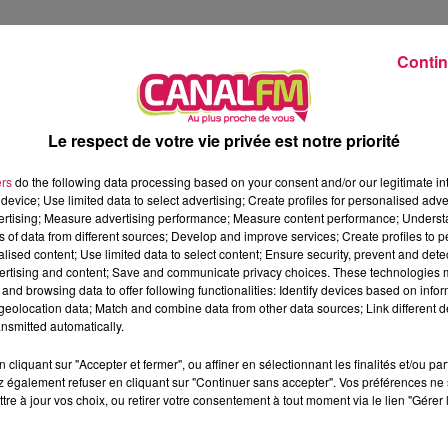
Contin
ience : 600 personnes chez Renault ElectriCity à Maubeuge et 
entreprise nippone va ouvrir 500 CDI d’ici 2024 ; dans 2 ans, e
ns après le lancement de la production de la Yaris sur le s
Le respect de votre vie privée est notre priorité
ers
do the following data processing based on your consent and/or our legitimate int
device; Use limited data to select advertising; Create profiles for personalised adver
us à Maubeuge demain après-midi au salon « Ça se passe près
vertising; Measure advertising performance; Measure content performance; Unders
ns of data from different sources; Develop and improve services; Create profiles to 
ne douzaine d’organismes vous proposera des offres et une aid
alised content; Use limited data to select content; Ensure security, prevent and detect
i à la mobilité. Sur place, Pôle Emploi, ADECCO, Jubil Intér
ertising and content; Save and communicate privacy choices. These technologies
 Deuxième Chance, La Cité de l’Emploi, ADES pour l’emploi saisonn
and browsing data to offer following functionalities: Identify devices based on infor
eolocation data; Match and combine data from other data sources; Link different de
 professionnalisation.
nsmitted automatically.
cliquant sur "Accepter et fermer", ou affiner en sélectionnant les finalités et/ou pa
fermée à la circulation dans les deux sens depuis une dizaine
 également refuser en cliquant sur "Continuer sans accepter". Vos préférences ne 
tre à jour vos choix, ou retirer votre consentement à tout moment via le lien "Gérer 
ou s’est formé sur la chaussée juste devant la maison de Yann Legr
uis avril 2021 et des cavités se sont formées sous sa maison et 