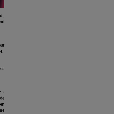
d ;
ond
eur
e.
les
e »
nde
ien
ure