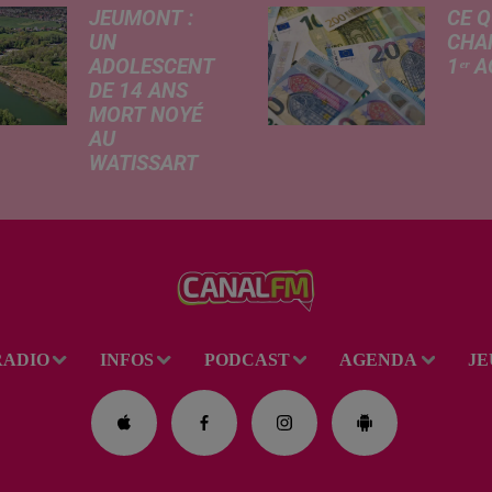
JEUMONT :
CE Q
UN
CHA
ADOLESCENT
1ᵉʳ 
DE 14 ANS
Livret
MORT NOYÉ
revalo
AU
hauss
WATISSART
factu
Selon des
d'élec
informations
de fre
rapportées ce
déma
lundi par nos
télép
confrères de La
verse
Voix du Nord, un
l'allo
adolescent a
rentré
RADIO
INFOS
PODCAST
AGENDA
JE
perdu la vie dans
le plan d'eau de
la base de loisirs
du...