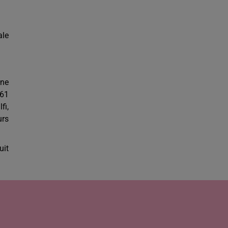
ale
gne
 61
fi,
urs
uit