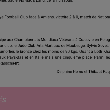
onie, Saule, No’Mad‘s Land, Leïla Huissoud.
noye Football Club face à Amiens, victoire 2 à 0, match de Nation
participé aux Championnats Mondiaux Vétérans à Cracovie en Polo
leur club, le Judo Club Arts Martiaux de Maubeuge, Sylvie Sovet,
umortier, le bronze chez les moins de 90 kgs. Quant à Lotfi Khal
x Pays-Bas et en Italie mais une cinquième place. Parmi le
 Rasschaert.
Delphine Hernu et Thibaut Paq
ÉS