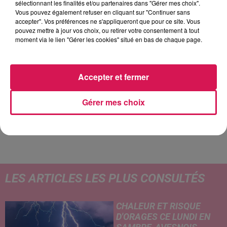
sélectionnant les finalités et/ou partenaires dans "Gérer mes choix".
Vous pouvez également refuser en cliquant sur "Continuer sans
accepter". Vos préférences ne s'appliqueront que pour ce site. Vous
pouvez mettre à jour vos choix, ou retirer votre consentement à tout
moment via le lien "Gérer les cookies" situé en bas de chaque page.
6h56
6h56
6h52
6h52
6h49
6h49
Accepter et fermer
Gérer mes choix
CHRISTOPHE MAE
AVENTURA
CYNDI LAUPER
La Lune
Obsesion
Girls Just Want To
Have Fun
LES ARTICLES LES PLUS CONSULTÉS
CHALEUR ET RISQUE
D'ORAGES CE LUNDI EN