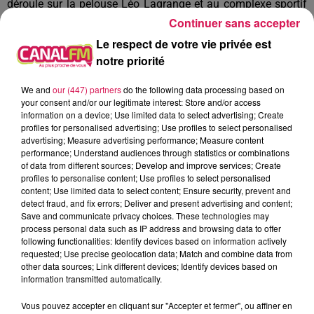
déroule sur la pelouse Léo Lagrange et au complexe sportif
de Buire-Hirson, avec l’Union Sportive BHT.
Continuer sans accepter
Le respect de votre vie privée est
notre priorité
À L'ANTENNE
We and
our (447) partners
do the following data processing based on
your consent and/or our legitimate interest: Store and/or access
information on a device; Use limited data to select advertising; Create
profiles for personalised advertising; Use profiles to select personalised
advertising; Measure advertising performance; Measure content
performance; Understand audiences through statistics or combinations
of data from different sources; Develop and improve services; Create
profiles to personalise content; Use profiles to select personalised
content; Use limited data to select content; Ensure security, prevent and
detect fraud, and fix errors; Deliver and present advertising and content;
Save and communicate privacy choices. These technologies may
process personal data such as IP address and browsing data to offer
following functionalities: Identify devices based on information actively
requested; Use precise geolocation data; Match and combine data from
other data sources; Link different devices; Identify devices based on
information transmitted automatically.
8h00 - 10h00
Les années Vinyle
Vous pouvez accepter en cliquant sur "Accepter et fermer", ou affiner en