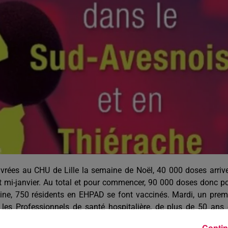
6h00 - 9h00
Le réveil de Canal FM
ivrées au CHU de Lille la semaine de Noël, 40 000 doses arriv
t mi-janvier. Au total et pour commencer, 90 000 doses donc p
ine, 750 résidents en EHPAD se font vaccinés. Mardi, un prem
 les Professionnels de santé hospitalière, de plus de 50 ans
entres ont été ouverts pour ces deux types de Soignants dans 
Contin