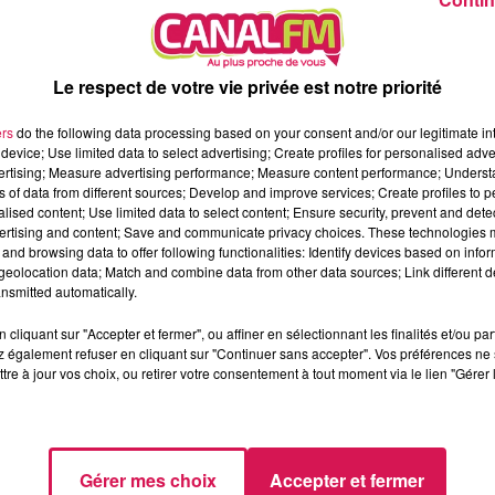
ôt, ceux de Roubaix, Tourcoing et Armentières.
onnées au centre hospitalier de St Quentin, établissement piv
Le respect de votre vie privée est notre priorité
ture. Les premiers vaccins ont été administrés hier aux Personn
ers
do the following data processing based on your consent and/or our legitimate int
 un facteur de risque dans 7 communes dont Guise, Hirson, La
device; Use limited data to select advertising; Create profiles for personalised adver
, 21 la semaine prochaine. Enfin, à partir du 19 janvier,
vertising; Measure advertising performance; Measure content performance; Unders
une cinquantaine. Avec les premières livraisons de vaccins, ce s
ns of data from different sources; Develop and improve services; Create profiles to 
alised content; Use limited data to select content; Ensure security, prevent and detect
ertising and content; Save and communicate privacy choices. These technologies
and browsing data to offer following functionalities: Identify devices based on infor
eolocation data; Match and combine data from other data sources; Link different de
ts dans les espaces verts publics. Fini le désherbant, les Age
nsmitted automatically.
ique prend beaucoup de temps, surtout dans les cimetières où 
cliquant sur "Accepter et fermer", ou affiner en sélectionnant les finalités et/ou pa
cimetières (celui de Trieux et celui du Centre), ce sont « 42 
 également refuser en cliquant sur "Continuer sans accepter". Vos préférences ne 
ique la ville qui a décidé de verdir ces cimetières. Une première z
tre à jour vos choix, ou retirer votre consentement à tout moment via le lien "Gérer 
faire entrer la pelouse, les plantes couvre-sol, la nature propice
ignies, Roubaix, Lyon ou encore Besançon, labellisée EcoJardin.
Gérer mes choix
Accepter et fermer