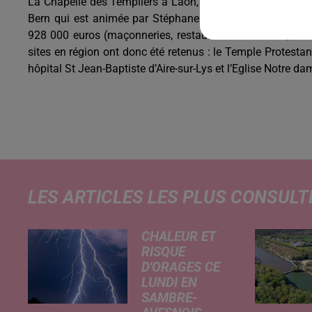
La Chapelle des Templiers à Laon, parmi les 5 sites des 
Bern qui est animée par Stéphane Bern. Elle recevra 65 
928 000 euros (maçonneries, restauration de toiture, res
sites en région ont donc été retenus : le Temple Protesta
hôpital St Jean-Baptiste d’Aire-sur-Lys et l’Eglise Notre d
LES ARTICLES LES PLUS CONSULT
CHALEUR ET
RISQUE
D'ORAGES CE
LUNDI EN
SAMBRE-