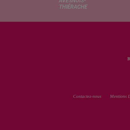
AVESNOIS-
THIÉRACHE
Un temps
typiquement
estival et
changeant
concerne nos
secteurs ce lundi
3 août. Entre des
températures
élevées l'après-
midi et un risque
d'averses
orageuses...
Contactez-nous
Mentions L