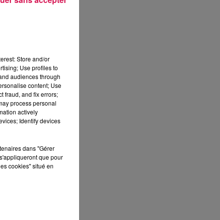
ot,
els
erest: Store and/or
on.
tising; Use profiles to
 la
tand audiences through
ont
personalise content; Use
 fraud, and fix errors;
 may process personal
mation actively
vices; Identify devices
nts
les
rtenaires dans "Gérer
000
s'appliqueront que pour
one
les cookies" situé en
 au