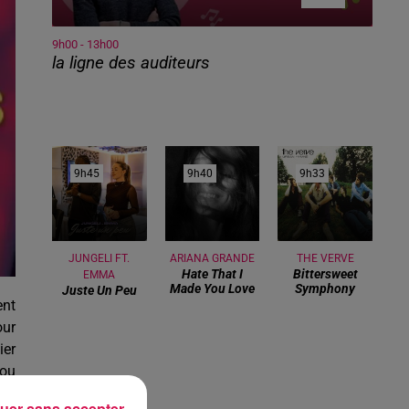
9h00 - 13h00
la ligne des auditeurs
9h45
9h45
9h40
9h40
9h33
9h33
JUNGELI FT.
ARIANA GRANDE
THE VERVE
Hate That I
Bittersweet
EMMA
Made You Love
Symphony
Juste Un Peu
ent
our
ier
 ou
les
uer sans accepter