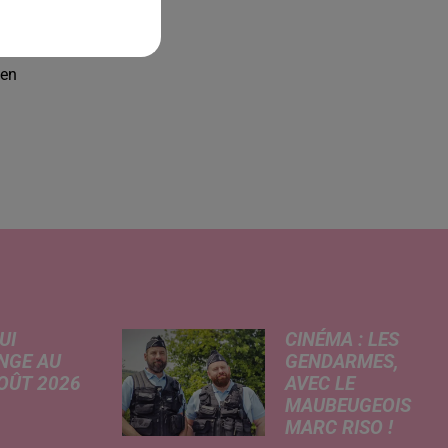
ion
s à
res
ien
UI
CINÉMA : LES
NGE AU
GENDARMES,
AOÛT 2026
AVEC LE
MAUBEUGEOIS
 A
MARC RISO !
risé, légère