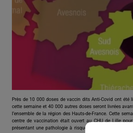
5h00 - 6h00
Le Before du Réveil de Canal FM !
Près de 10 000 doses de vaccin dits Anti-Covid ont été l
cette semaine et 40 000 autres doses seront livrées avan
l’ensemble de la région des Hauts-de-France. Cette sema
centre de vaccination était ouvert au CHU de Lille pour
présentant une pathologie à risque. Hier, trois autres c