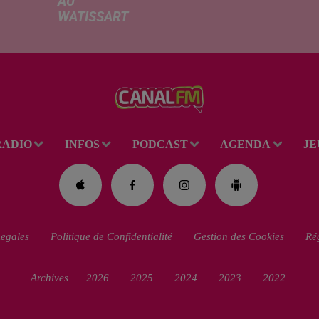
AU
hauss
WATISSART
factu
Selon des
d'élec
informations
de fre
rapportées ce
déma
lundi par nos
télép
confrères de La
verse
Voix du Nord, un
l'allo
adolescent a
rentré
RADIO
INFOS
PODCAST
AGENDA
JE
perdu la vie dans
le plan d'eau de
la base de loisirs
du...
egales
Politique de Confidentialité
Gestion des Cookies
Rég
Archives
2026
2025
2024
2023
2022