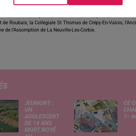
Hauts-de-France qui se voient accorder une dotation de la Miss
000 euros, tandis que les travaux de restauration sont estimé
tauration intérieure). C’est néanmoins un coup de pouce. 4 aut
nt de Roubaix, la Collégiale St Thomas de Crépy-En-Valois, l’Anc
ame de l’Assomption de La Neuville-Les-Corbie.
ÉS
JEUMONT :
CE Q
UN
CHA
ADOLESCENT
1ᵉʳ 
DE 14 ANS
Livret
MORT NOYÉ
revalo