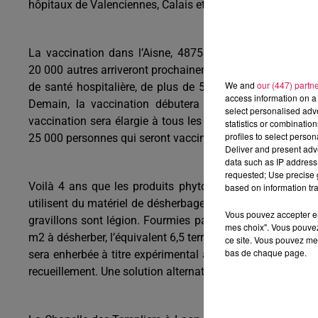
hôpitaux de Valenciennes, Calais et Arras. Ouvriront bient
La vaccination dans l’Aisne, 4875 doses ont été récepti
20 000 autres arriveront prochainement, indique la Préfec
We and
our (447) partn
de santé hospitalière, de plus de 50 ans ou présentant
access information on a 
Demain, la vaccination débutera dans 3 EHPAD Axonais
select personalised ad
vaccination sera élargie à tous les établissements, soit 
statistics or combinatio
profiles to select person
25 000 personnes qui seront vaccinées dans l’Aisne.
Deliver and present adv
data such as IP address 
requested; Use precise g
Voilà 4 ans que les produits phytosanitaires sont interdi
based on information tra
utilisent du matériel de désherbage manuel mais la techn
Vous pouvez accepter en 
gravillons sont légion. Fourmies par exemple compte deux 
mes choix". Vous pouvez
m2 à désherber, l’équivalent 6,5 terrains de football », ind
ce site. Vous pouvez met
bas de chaque page.
sera enherbée à titre expérimental à partir de février pour 
recueillement. Une solution alternative déjà engagée à Fe