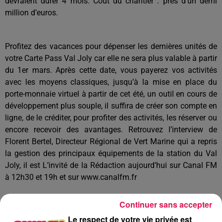
devraient durer 4 mois. Coût du chantier : près d’un demi
million d’euros.
Profitez des vacances pour dépenser les dernières unités de
votre Carte Pass Val Joly car elle ne sera plus valable à partir
du 1er mars. Après cette date, vous payerez vos activités
avec les moyens classiques, jusqu’à la mise en place du
porte-monnaie virtuel à partir de cet été, un outil en cours de
développement plus souple, il suffira de créer son compte en
ligne, de le créditer, pour profiter des activités, les réserver ou
encore recevoir des avantages. Retrouvez l’interview de
Florent Bertel, Directeur Régional de Vert Marine qui a repris
la gestion des principaux équipements de la station du Val
Joly, il est L’invité de la Rédaction aujourd’hui sur Canal FM
à 12h30 et 19h et sur www.canalfm.fr
Continuer sans accepter
À L'ANTENNE
Le respect de votre vie privée est