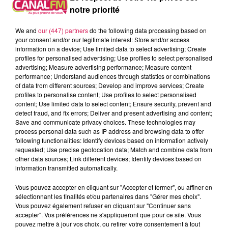
notre priorité
We and
our (447) partners
do the following data processing based on
your consent and/or our legitimate interest: Store and/or access
information on a device; Use limited data to select advertising; Create
profiles for personalised advertising; Use profiles to select personalised
advertising; Measure advertising performance; Measure content
performance; Understand audiences through statistics or combinations
of data from different sources; Develop and improve services; Create
profiles to personalise content; Use profiles to select personalised
content; Use limited data to select content; Ensure security, prevent and
detect fraud, and fix errors; Deliver and present advertising and content;
Save and communicate privacy choices. These technologies may
process personal data such as IP address and browsing data to offer
following functionalities: Identify devices based on information actively
0h00 - 6h00
requested; Use precise geolocation data; Match and combine data from
Les hits de Canal FM
other data sources; Link different devices; Identify devices based on
information transmitted automatically.
Vous pouvez accepter en cliquant sur "Accepter et fermer", ou affiner en
sélectionnant les finalités et/ou partenaires dans "Gérer mes choix".
Vous pouvez également refuser en cliquant sur "Continuer sans
accepter". Vos préférences ne s'appliqueront que pour ce site. Vous
21h56
21h56
21h53
21h53
21h45
21h45
pouvez mettre à jour vos choix, ou retirer votre consentement à tout