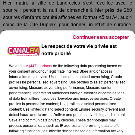
Hier matin, la ville de Landrecies s’est réveillée avec le
sourire : pendant la nuit de dimanche à hier près de 260
sourires d’enfants ont été affichés en format A5 ou A4, aux 4
coins de la Cité Dupleix, pour donner un effet de surprise.
Des sourires dans les Avenues, sur les ouvrages d’art, près
Continuer sans accepter
des commerces, des sourires sans masque des écoliers
Le respect de votre vie privée est
landreciens. Et qu’on ne s’y trompe pas, ça n’est pas une
notre priorité
campagne de sensibilisation à la santé bucco-dentaire, c’est
le projet secret de l’école élémentaire Bonnaire qui a fédéré
We and
our (447) partners
do the following data processing based on
11 classes, une action contagieuse, amplifiée par le
your consent and/or our legitimate interest: Store and/or access
concours de la ville. Ces sourires resteront affichés toute
information on a device; Use limited data to select advertising; Create
profiles for personalised advertising; Use profiles to select personalised
cette semaine, interview de Fanny Richard, Adjointe à la ville
advertising; Measure advertising performance; Measure content
de Landrecies, déléguée aux écoles, à la participation
performance; Understand audiences through statistics or combinations
citoyenne et à la communication, sur www.canalfm.fr
of data from different sources; Develop and improve services; Create
profiles to personalise content; Use profiles to select personalised
content; Use limited data to select content; Ensure security, prevent and
detect fraud, and fix errors; Deliver and present advertising and content;
Vous aviez peut-être prévu de donner votre sang jeudi à
Save and communicate privacy choices. These technologies may
Avesnes-sur-Helpe, sachez que cette collecte de sang,
process personal data such as IP address and browsing data to offer
following functionalities: Identify devices based on information actively
organisée par l’Etablissement Français du Sang, est annulée.