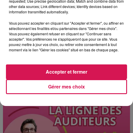
requested; Use precise geolocation data; Match and combine data from
other data sources; Link different devices; Identify devices based on
information transmitted automatically.
Musique et poésie avec la 6e escale du Piano du Lac ce soir
Vous pouvez accepter en cliquant sur "Accepter et fermer", ou affiner en
à l’Ecluse d’Hachette entre Maroilles et Locquignol, un piano
sélectionnant les finalités et/ou partenaires dans "Gérer mes choix".
flottant sur l’eau pour redécouvrir le Canal de la Sambre,
Vous pouvez également refuser en cliquant sur "Continuer sans
concert flottant à 19h. Et puis demain (30 juin) il voguera
accepter". Vos préférences ne s'appliqueront que pour ce site. Vous
pouvez mettre à jour vos choix, ou retirer votre consentement à tout
jusqu’à Landrecies pour un nouveau concert baptisé Canal
moment via le lien "Gérer les cookies" situé en bas de chaque page.
Wouters à 19h au Parc Avenue Dumey. Programmation dans
le cadre de la réouverture à la navigation du Canal de la
Sambre.
Accepter et fermer
Par Delphine Hernu
Gérer mes choix
À L'ANTENNE