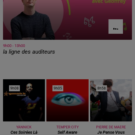
9h00 - 13h00
la ligne des auditeurs
9h08
9h08
9h05
9h05
8h58
8h58
YANNICK
TEMPER CITY
PIERRE DE MAERE
Ces Soirées Là
Self Aware
Je Pense Vous