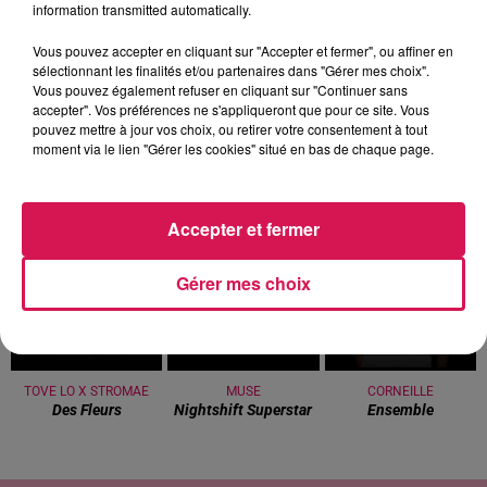
information transmitted automatically.
Vous pouvez accepter en cliquant sur "Accepter et fermer", ou affiner en
sélectionnant les finalités et/ou partenaires dans "Gérer mes choix".
Vous pouvez également refuser en cliquant sur "Continuer sans
8h00 - 12h00
accepter". Vos préférences ne s'appliqueront que pour ce site. Vous
EVA CHEZ VOUS
pouvez mettre à jour vos choix, ou retirer votre consentement à tout
moment via le lien "Gérer les cookies" situé en bas de chaque page.
Accepter et fermer
11h33
11h33
11h30
11h30
11h27
11h27
Gérer mes choix
TOVE LO X STROMAE
MUSE
CORNEILLE
Des Fleurs
Nightshift Superstar
Ensemble