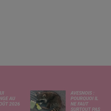
UI
AVESNOIS :
NGE AU
POURQUOI IL
AOÛT 2026
NE FAUT
SURTOUT PAS
 A