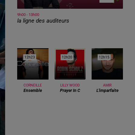
9h00 - 13h00
la ligne des auditeurs
12h23
12h23
12h20
12h20
12h15
12h15
CORNEILLE
LILLY WOOD
AMIR
Ensemble
Prayer In C
L'imparfaite