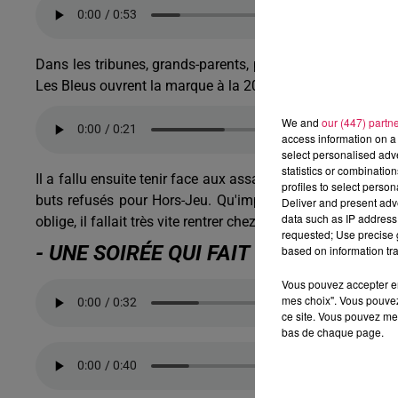
Dans les tribunes, grands-parents, parents, enfants, amis,
Les Bleus ouvrent la marque à la 20ème minute de jeu. Exp
We and
our (447) partn
access information on a 
select personalised ad
statistics or combinatio
Il a fallu ensuite tenir face aux assauts allemands, mêm
profiles to select person
buts refusés pour Hors-Jeu. Qu'importe, le bonheur de la v
Deliver and present adv
data such as IP address 
oblige, il fallait très vite rentrer chez soi. Certains en on
requested; Use precise g
- UNE SOIRÉE QUI FAIT UN BIEN FOU, 
based on information tra
Vous pouvez accepter en 
mes choix". Vous pouvez
ce site. Vous pouvez met
bas de chaque page.