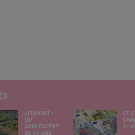
ÉS
JEUMONT :
CE Q
UN
CHA
ADOLESCENT
1ᵉʳ 
DE 14 ANS
Livret