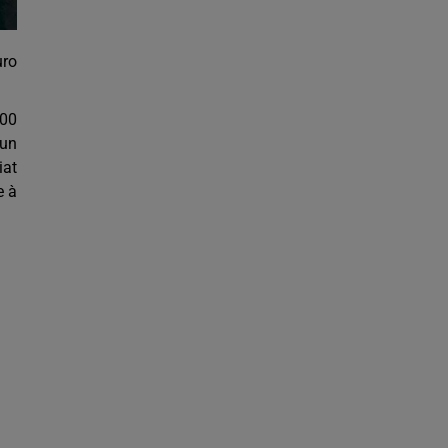
uro
300
 un
iat
e à