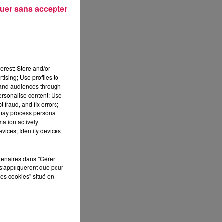
uer sans accepter
re.
erest: Store and/or
tising; Use profiles to
tand audiences through
personalise content; Use
Des
 fraud, and fix errors;
feu
 may process personal
mation actively
vices; Identify devices
rtenaires dans "Gérer
s'appliqueront que pour
les cookies" situé en