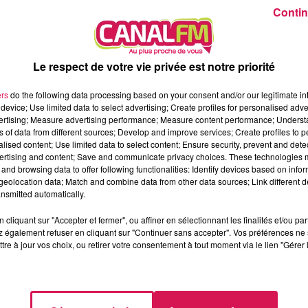
Contin
 coéquipiers du club ont profité de chaque instant de la rencont
Le respect de votre vie privée est notre priorité
losion de joie dans le stade :
ers
do the following data processing based on your consent and/or our legitimate int
device; Use limited data to select advertising; Create profiles for personalised adver
vertising; Measure advertising performance; Measure content performance; Unders
ns of data from different sources; Develop and improve services; Create profiles to 
e si par deux fois les Bleus marquent par M'Bappé et Benzema. 
alised content; Use limited data to select content; Ensure security, prevent and detect
ictoire était présent à l'issue du coup de sifflet final. Couvre-
ertising and content; Save and communicate privacy choices. These technologies
and browsing data to offer following functionalities: Identify devices based on infor
t profité pour communier dans la voiture, en klaxonnant.
eolocation data; Match and combine data from other data sources; Link different de
À TOUT LE MONDE :
nsmitted automatically.
cliquant sur "Accepter et fermer", ou affiner en sélectionnant les finalités et/ou pa
 également refuser en cliquant sur "Continuer sans accepter". Vos préférences ne 
tre à jour vos choix, ou retirer votre consentement à tout moment via le lien "Gérer 