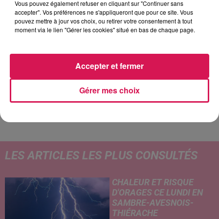
Vous pouvez également refuser en cliquant sur "Continuer sans
accepter". Vos préférences ne s'appliqueront que pour ce site. Vous
pouvez mettre à jour vos choix, ou retirer votre consentement à tout
moment via le lien "Gérer les cookies" situé en bas de chaque page.
21h35
21h35
21h32
21h32
21h29
21h29
Accepter et fermer
Gérer mes choix
ELTON JOHN
ANGÈLE FEAT. JUSTICE
TEMPER CITY
Can You Feel The Love
What You Want
Self Aware
Tonight
LES ARTICLES LES PLUS CONSULTÉS
CHALEUR ET RISQUE
D'ORAGES CE LUNDI EN
SAMBRE-AVESNOIS-
THIÉRACHE