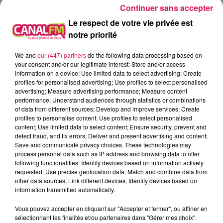
Continuer sans accepter
Interview long format ci-dessous avec Luc Dhénin.
Le respect de votre vie privée est
À L'ANTENNE
notre priorité
We and
our (447) partners
do the following data processing based on
your consent and/or our legitimate interest: Store and/or access
information on a device; Use limited data to select advertising; Create
profiles for personalised advertising; Use profiles to select personalised
advertising; Measure advertising performance; Measure content
performance; Understand audiences through statistics or combinations
of data from different sources; Develop and improve services; Create
profiles to personalise content; Use profiles to select personalised
content; Use limited data to select content; Ensure security, prevent and
detect fraud, and fix errors; Deliver and present advertising and content;
Save and communicate privacy choices. These technologies may
process personal data such as IP address and browsing data to offer
following functionalities: Identify devices based on information actively
requested; Use precise geolocation data; Match and combine data from
other data sources; Link different devices; Identify devices based on
12h00 - 22h00
information transmitted automatically.
Les hits de Canal FM
Vous pouvez accepter en cliquant sur "Accepter et fermer", ou affiner en
sélectionnant les finalités et/ou partenaires dans "Gérer mes choix".