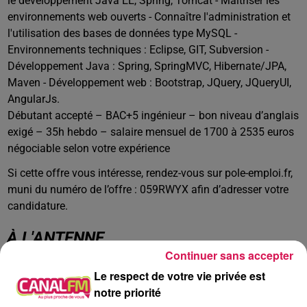
le développement Java EE, Spring, Tomcat - Maîtriser les
environnements web ouverts - Connaître l'administration et
l'utilisation des bases de données type MySQL -
Environnements techniques : Eclipse, GIT, Subversion -
Développement Java : Spring, SpringMVC, Hibernate/JPA,
Maven - Développement web : Bootstrap, JQuery, JQueryUI,
AngularJs.
Débutant accepté – BAC+5 ingénieur – bon niveau d’anglais
exigé – 35h hebdo – salaire mensuel de 1700 à 2535 euros
négociable selon votre expérience
Si cette offre vous intéresse, rendez-vous sur pole-emploi.fr,
muni du numéro de l’offre : 059RWYX afin d’adresser votre
candidature.
À L'ANTENNE
Continuer sans accepter
Le respect de votre vie privée est
notre priorité