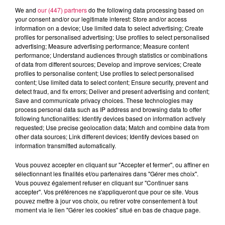
We and
our (447) partners
do the following data processing based on
your consent and/or our legitimate interest: Store and/or access
information on a device; Use limited data to select advertising; Create
profiles for personalised advertising; Use profiles to select personalised
advertising; Measure advertising performance; Measure content
performance; Understand audiences through statistics or combinations
of data from different sources; Develop and improve services; Create
profiles to personalise content; Use profiles to select personalised
content; Use limited data to select content; Ensure security, prevent and
detect fraud, and fix errors; Deliver and present advertising and content;
Save and communicate privacy choices. These technologies may
10h00 - 12h00
process personal data such as IP address and browsing data to offer
les dedicaces
following functionalities: Identify devices based on information actively
requested; Use precise geolocation data; Match and combine data from
other data sources; Link different devices; Identify devices based on
information transmitted automatically.
Vous pouvez accepter en cliquant sur "Accepter et fermer", ou affiner en
sélectionnant les finalités et/ou partenaires dans "Gérer mes choix".
11h04
11h04
11h01
11h01
10h56
10h56
Vous pouvez également refuser en cliquant sur "Continuer sans
accepter". Vos préférences ne s'appliqueront que pour ce site. Vous
pouvez mettre à jour vos choix, ou retirer votre consentement à tout
moment via le lien "Gérer les cookies" situé en bas de chaque page.