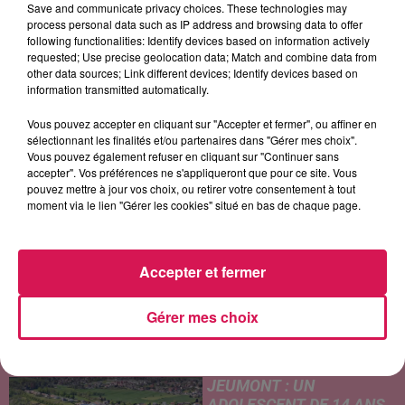
Save and communicate privacy choices. These technologies may
process personal data such as IP address and browsing data to offer
following functionalities: Identify devices based on information actively
requested; Use precise geolocation data; Match and combine data from
other data sources; Link different devices; Identify devices based on
LAAM
ALEX WARREN
OPHÉLIE WINTER
information transmitted automatically.
Petite Soeur
Passenger
Dieu M'a Donné La Foi
Vous pouvez accepter en cliquant sur "Accepter et fermer", ou affiner en
sélectionnant les finalités et/ou partenaires dans "Gérer mes choix".
Vous pouvez également refuser en cliquant sur "Continuer sans
accepter". Vos préférences ne s'appliqueront que pour ce site. Vous
LES ARTICLES LES PLUS CONSULTÉS
pouvez mettre à jour vos choix, ou retirer votre consentement à tout
moment via le lien "Gérer les cookies" situé en bas de chaque page.
CHALEUR ET RISQUE
D'ORAGES CE LUNDI EN
Accepter et fermer
SAMBRE-AVESNOIS-
THIÉRACHE
Un temps typiquement estival
Gérer mes choix
et changeant concerne nos
secteurs ce lundi 3 août. Entre
des températures élevées
JEUMONT : UN
l'après-midi et un risque