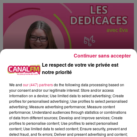
Continuer sans accepter
Le respect de votre vie privée est
notre priorité
10h00 - 12h00
We and
our (447) partners
do the following data processing based on
les dedicaces
your consent and/or our legitimate interest: Store and/or access
information on a device; Use limited data to select advertising; Create
profiles for personalised advertising; Use profiles to select personalised
advertising; Measure advertising performance; Measure content
performance; Understand audiences through statistics or combinations
of data from different sources; Develop and improve services; Create
profiles to personalise content; Use profiles to select personalised
11h16
11h16
11h13
11h13
11h04
11h04
content; Use limited data to select content; Ensure security, prevent and
detect fraud, and fix errors; Deliver and present advertising and content;