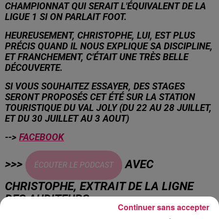
CHAMPIONNAT QUI SERAIT L'ÉQUIVALENT DE LA
LIGUE 1 SI ON PARLAIT FOOT.
HEUREUSEMENT, CHRISTOPHE, LUI, EST PLUS
PRÉCIS QUAND IL NOUS EXPLIQUE SA DISCIPLINE,
ET FRANCHEMENT, C'ÉTAIT UNE TRÈS BELLE
DÉCOUVERTE.
SI VOUS SOUHAITEZ ESSAYER, DES STAGES
SERONT PROPOSÉS CET ÉTÉ SUR LA STATION
TOURISTIQUE DU VAL JOLY (DU 22 AU 28 JUILLET,
ET DU 30 JUILLET AU 3 AOUT)
-->
FACEBOOK
>>>
AVEC
ÉCOUTER LE PODCAST
CHRISTOPHE, EXTRAIT DE LA LIGNE
DES AUDITEURS.
Continuer sans accepter