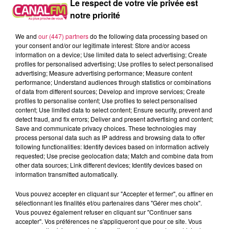
À L'ANTENNE
Le respect de votre vie privée est
notre priorité
We and
our (447) partners
do the following data processing based on
your consent and/or our legitimate interest: Store and/or access
information on a device; Use limited data to select advertising; Create
profiles for personalised advertising; Use profiles to select personalised
advertising; Measure advertising performance; Measure content
performance; Understand audiences through statistics or combinations
of data from different sources; Develop and improve services; Create
profiles to personalise content; Use profiles to select personalised
content; Use limited data to select content; Ensure security, prevent and
detect fraud, and fix errors; Deliver and present advertising and content;
Save and communicate privacy choices. These technologies may
process personal data such as IP address and browsing data to offer
following functionalities: Identify devices based on information actively
requested; Use precise geolocation data; Match and combine data from
9h00 - 13h00
other data sources; Link different devices; Identify devices based on
la ligne des auditeurs
information transmitted automatically.
Vous pouvez accepter en cliquant sur "Accepter et fermer", ou affiner en
sélectionnant les finalités et/ou partenaires dans "Gérer mes choix".
Vous pouvez également refuser en cliquant sur "Continuer sans
accepter". Vos préférences ne s'appliqueront que pour ce site. Vous
9h17
9h17
9h07
9h07
9h04
9h04