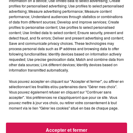
information on a device; Use limited data to select advertising; Create
profiles for personalised advertising; Use profiles to select personalised
advertising; Measure advertising performance; Measure content
performance; Understand audiences through statistics or combinations
of data from different sources; Develop and improve services; Create
6h00 - 9h00
profiles to personalise content; Use profiles to select personalised
Le réveil de Canal FM
content; Use limited data to select content; Ensure security, prevent and
detect fraud, and fix errors; Deliver and present advertising and content;
Save and communicate privacy choices. These technologies may
process personal data such as IP address and browsing data to offer
following functionalities: Identify devices based on information actively
requested; Use precise geolocation data; Match and combine data from
other data sources; Link different devices; Identify devices based on
7h11
7h11
7h08
7h08
6h57
6h57
information transmitted automatically.
Vous pouvez accepter en cliquant sur "Accepter et fermer", ou affiner en
sélectionnant les finalités et/ou partenaires dans "Gérer mes choix".
Vous pouvez également refuser en cliquant sur "Continuer sans
accepter". Vos préférences ne s'appliqueront que pour ce site. Vous
pouvez mettre à jour vos choix, ou retirer votre consentement à tout
KEEN'V
OFENBACH, STARSAILOR
RICHARD MARX
moment via le lien "Gérer les cookies" situé en bas de chaque page.
Je Garde Le Sourire
Four To The Floor
Right Here Waiting
For You
Accepter et fermer