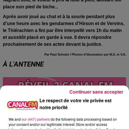
place son pied de biche...
Après avoir joué au chat et à la sourie pendant plus
d’une heure avec les gendarmes d'Hirson et de Vervins,
le Thiérachien a fini par être interpellé vers 1h du matin
et aussitôt placé en garde à vue. Il devra répondre
prochainement de ses actes devant la justice.
Par Paul Schuler / Photos d'illustration par M.S. et V.A.
À L'ANTENNE
Continuer sans accepter
Le respect de votre vie privée est
notre priorité
We and
our (447) partners
do the following data processing based on
your consent and/or our legitimate interest: Store and/or access