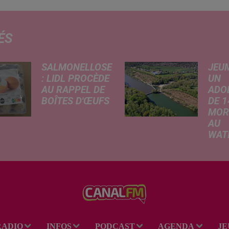
ÉS
SALMONELLOSE
JEU
: LIDL PROCÈDE
UN
AU RAPPEL DE
ADO
BOÎTES D'ŒUFS
DE 1
MOR
En raison d'une
AU
suspicion de
WAT
contamination à la
Selon
salmonelle,
infor
l'enseigne Lidl
rappo
retire de la vente
lundi
plusieurs lots
confr
d'œufs vendus par
Voix 
boîtes de 20 et 30.
adole
Une...
RADIO
INFOS
PODCAST
AGENDA
JE