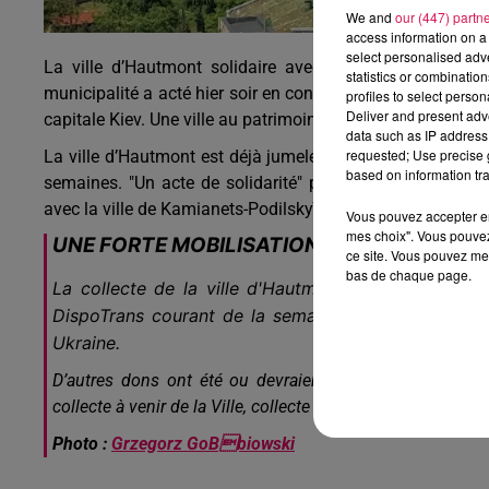
We and
our (447) partn
access information on a 
select personalised ad
La ville d’Hautmont solidaire avec une ville ukrainienne
statistics or combinatio
municipalité a acté hier soir en conseil municipal le jume
profiles to select person
Deliver and present adv
capitale Kiev. Une ville au patrimoine exceptionnel, notam
data such as IP address 
requested; Use precise g
La ville d’Hautmont est déjà jumelée avec une commune po
based on information tra
semaines. "Un acte de solidarité" pour plus tard" a an
avec la ville de Kamianets-Podilskyï soit pérenne.
Vous pouvez accepter en 
mes choix". Vous pouvez
UNE FORTE MOBILISATION DES HAUTMON
ce site. Vous pouvez met
bas de chaque page.
La collecte de la ville d'Hautmont et du comité d
DispoTrans courant de la semaine dernière jusqu’à 
Ukraine.
D’autres dons ont été ou devraient être récupérés par l
collecte à venir de la Ville, collecte du Centre hospitalier 
Photo :
Grzegorz GoBbiowski