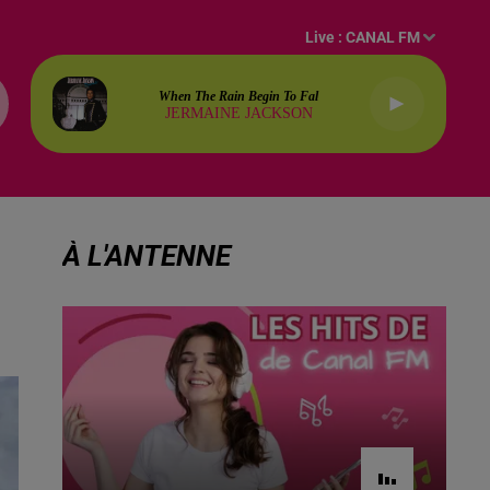
Live :
CANAL FM
When The Rain Begin To Fal
JERMAINE JACKSON
À L'ANTENNE