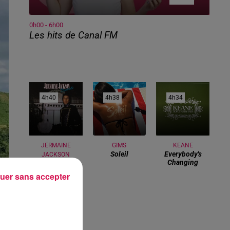
0h00 - 6h00
Les hits de Canal FM
4h40
4h40
4h38
4h38
4h34
4h34
JERMAINE
GIMS
KEANE
Soleil
Everybody's
JACKSON
Changing
When The Rain
Begin To Fal
uer sans accepter