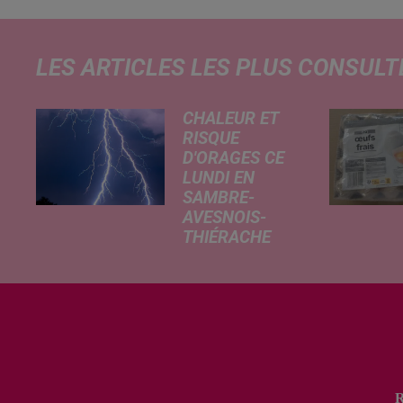
LES ARTICLES LES PLUS CONSULT
CHALEUR ET
RISQUE
D'ORAGES CE
LUNDI EN
SAMBRE-
AVESNOIS-
THIÉRACHE
Un temps
typiquement
estival et
changeant
concerne nos
secteurs ce lundi
3 août. Entre des