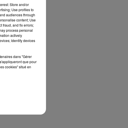
erest: Store and/or
tising; Use profiles to
tand audiences through
 la
personalise content; Use
 la
 fraud, and fix errors;
 may process personal
mation actively
vices; Identify devices
res
ges
rtenaires dans "Gérer
s'appliqueront que pour
les cookies" situé en
été
’en
lle