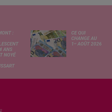
MONT :
CE QUI
CHANGE AU
LESCENT
1ᵉʳ AOÛT 2026
4 ANS
Livret A
T NOYÉ
revalorisé, légère
hausse de la
ISSART
facture
 des
d'électricité, coup
mations
de frein sur le
rtées ce
démarchage
 par nos
téléphonique et
ères de La
versement de
du Nord, un
l'allocation de
scent a
rentrée scolaire...
U