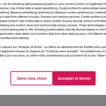
ers
do the following data processing based on your consent and/or our legitimate int
device; Use limited data to select advertising; Create profiles for personalised adver
vertising; Measure advertising performance; Measure content performance; Unders
. Alors que la guerre fait rage entre l’Ukraine et la Russie,
ns of data from different sources; Develop and improve services; Create profiles to 
lage avec la ville de Kamianets-Podilskyï, située au sud-ouest de
alised content; Use limited data to select content; Ensure security, prevent and detect
ertising and content; Save and communicate privacy choices. These technologies
ment sa forteresse construite au XIVème siècle.
and browsing data to offer following functionalities: Identify devices based on infor
eolocation data; Match and combine data from other data sources; Link different de
lonaise, Kalisz, à qui elle transmet des donations ces derniè
nsmitted automatically.
noncé le Maire Stéphane Wilmotte, qui souhaite que ces échan
cliquant sur "Accepter et fermer", ou affiner en sélectionnant les finalités et/ou pa
 également refuser en cliquant sur "Continuer sans accepter". Vos préférences ne 
TOIS
tre à jour vos choix, ou retirer votre consentement à tout moment via le lien "Gérer 
e jumelage Hautmont-Kalisz a été acheminée par la soci
Kalisz, avant qu'un autre convoi n'achemine le tout jusqu
Gérer mes choix
Accepter et fermer
a Ville pour un nouvel envoi : collecte de Leroy Merlin, nouve
d’Hautmont ...