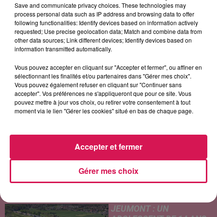
Save and communicate privacy choices. These technologies may
process personal data such as IP address and browsing data to offer
following functionalities: Identify devices based on information actively
requested; Use precise geolocation data; Match and combine data from
other data sources; Link different devices; Identify devices based on
ORIA
TEMPER CITY
AMBRE
information transmitted automatically.
Soirée Mondaine
Self Aware
J'me Demande
Vous pouvez accepter en cliquant sur "Accepter et fermer", ou affiner en
sélectionnant les finalités et/ou partenaires dans "Gérer mes choix".
Vous pouvez également refuser en cliquant sur "Continuer sans
accepter". Vos préférences ne s'appliqueront que pour ce site. Vous
LES ARTICLES LES PLUS CONSULTÉS
pouvez mettre à jour vos choix, ou retirer votre consentement à tout
moment via le lien "Gérer les cookies" situé en bas de chaque page.
CHALEUR ET RISQUE
D'ORAGES CE LUNDI EN
Accepter et fermer
SAMBRE-AVESNOIS-
THIÉRACHE
Un temps typiquement estival
Gérer mes choix
et changeant concerne nos
secteurs ce lundi 3 août. Entre
des températures élevées
JEUMONT : UN
l'après-midi et un risque