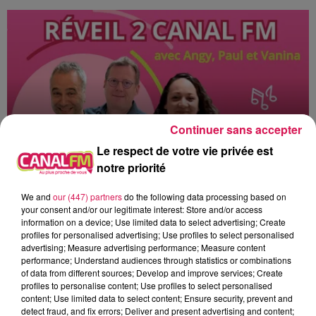
Continuer sans accepter
Le respect de votre vie privée est
notre priorité
6h00 - 9h00
We and
our (447) partners
do the following data processing based on
Le réveil de Canal FM
your consent and/or our legitimate interest: Store and/or access
information on a device; Use limited data to select advertising; Create
profiles for personalised advertising; Use profiles to select personalised
advertising; Measure advertising performance; Measure content
performance; Understand audiences through statistics or combinations
of data from different sources; Develop and improve services; Create
profiles to personalise content; Use profiles to select personalised
6h38
6h38
6h35
6h35
6h28
6h28
content; Use limited data to select content; Ensure security, prevent and
detect fraud, and fix errors; Deliver and present advertising and content;