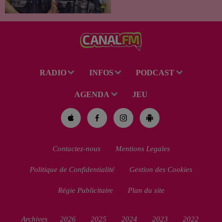
célèbre bande dessinée Les
Gendarmes débarque dans
toutes les salles de cinéma. À
cette occasion, Le Réveil...
RADIO
INFOS
PODCAST
AGENDA
JEU
Contactez-nous
Mentions Legales
Politique de Confidentialité
Gestion des Cookies
Régie Publicitaire
Plan du site
Archives
2026
2025
2024
2023
2022