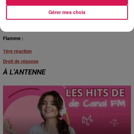
Gérer mes choix
Voici les messages publiés sur Facebook par Pauline
Flamme :
1ère réaction
Droit de réponse
À L'ANTENNE