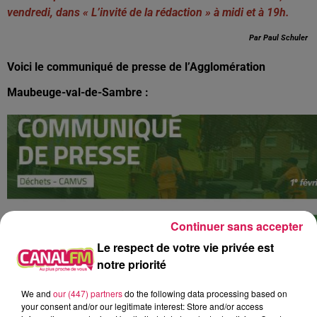
vendredi, dans « L’invité de la rédaction » à midi et à 19h.
Par Paul Schuler
Voici le communiqué de presse de l
’Agglomération
Maubeuge-val-de-Sambre :
Continuer sans accepter
Le respect de votre vie privée est
notre priorité
We and
our (447) partners
do the following data processing based on
your consent and/or our legitimate interest: Store and/or access