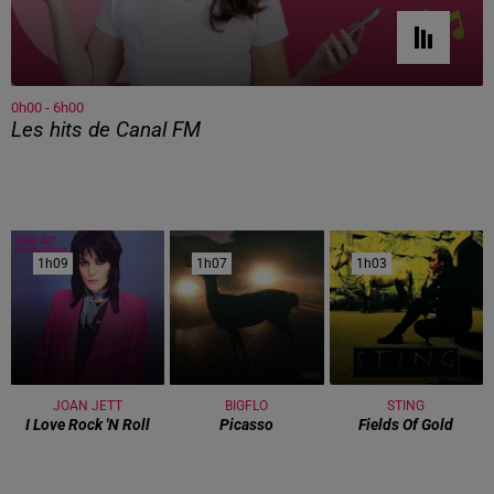
0h00 - 6h00
Les hits de Canal FM
1h09
1h09
1h07
1h07
1h03
1h03
JOAN JETT
BIGFLO
STING
I Love Rock 'n Roll
Picasso
Fields Of Gold