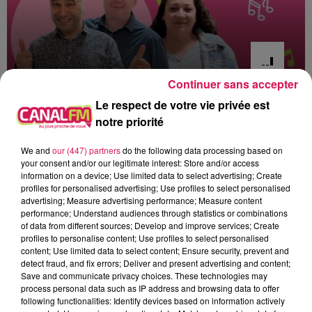
Continuer sans accepter
Le respect de votre vie privée est
6h00 - 9h00
Le réveil de Canal FM
notre priorité
We and
our (447) partners
do the following data processing based on
your consent and/or our legitimate interest: Store and/or access
information on a device; Use limited data to select advertising; Create
profiles for personalised advertising; Use profiles to select personalised
advertising; Measure advertising performance; Measure content
7h27
7h27
7h24
7h24
7h21
7h21
performance; Understand audiences through statistics or combinations
of data from different sources; Develop and improve services; Create
profiles to personalise content; Use profiles to select personalised
content; Use limited data to select content; Ensure security, prevent and
detect fraud, and fix errors; Deliver and present advertising and content;
Save and communicate privacy choices. These technologies may
process personal data such as IP address and browsing data to offer
ADELE CASTILLON
ANGÈLE FEAT. JUSTICE
BENSON BOONE
following functionalities: Identify devices based on information actively
Été Avec Toi
What You Want
Beautiful Things