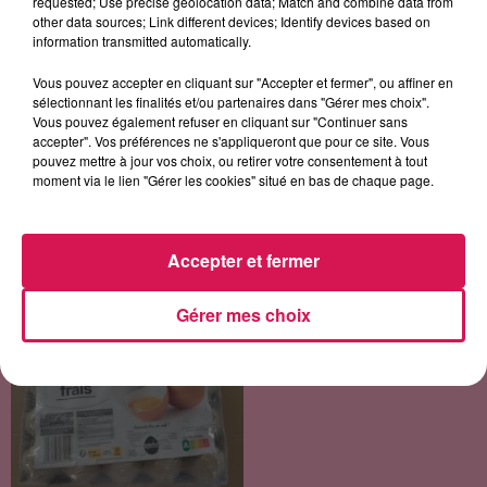
requested; Use precise geolocation data; Match and combine data from
other data sources; Link different devices; Identify devices based on
information transmitted automatically.
LES ARTICLES LES PLUS CONSULTÉS
Vous pouvez accepter en cliquant sur "Accepter et fermer", ou affiner en
sélectionnant les finalités et/ou partenaires dans "Gérer mes choix".
Vous pouvez également refuser en cliquant sur "Continuer sans
accepter". Vos préférences ne s'appliqueront que pour ce site. Vous
CHALEUR ET RISQUE
pouvez mettre à jour vos choix, ou retirer votre consentement à tout
D'ORAGES CE LUNDI EN
moment via le lien "Gérer les cookies" situé en bas de chaque page.
SAMBRE-AVESNOIS-
THIÉRACHE
Un temps typiquement estival
Accepter et fermer
et changeant concerne nos
secteurs ce lundi 3 août. Entre
des températures élevées
Gérer mes choix
SALMONELLOSE : LIDL
l'après-midi et un risque
PROCÈDE AU RAPPEL DE
d'averses orageuses...
BOÎTES D'ŒUFS
En raison d'une suspicion de
contamination à la salmonelle,
l'enseigne Lidl retire de la
vente plusieurs lots d'œufs