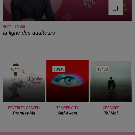
9h00 - 13h00
la ligne des auditeurs
10h41
10h41
10h35
10h35
10h32
10h32
BEVERLEY CRAVEN
TEMPER CITY
GREGOIRE
Promise Me
Self Aware
Toi Moi