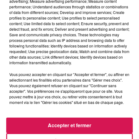
advertising; Measure advertising performance; Measure content
performance; Understand audiences through statistics or combinations
16h00 - 19h00
of data from different sources; Develop and improve services; Create
Arnaud et Gustine
profiles to personalise content; Use profiles to select personalised
content; Use limited data to select content; Ensure security, prevent and
detect fraud, and fix errors; Deliver and present advertising and content;
Save and communicate privacy choices. These technologies may
process personal data such as IP address and browsing data to offer
following functionalities: Identify devices based on information actively
requested; Use precise geolocation data; Match and combine data from
16h41
16h41
16h38
16h38
16h35
16h35
other data sources; Link different devices; Identify devices based on
information transmitted automatically.
Vous pouvez accepter en cliquant sur "Accepter et fermer", ou affiner en
sélectionnant les finalités et/ou partenaires dans "Gérer mes choix".
Vous pouvez également refuser en cliquant sur "Continuer sans
accepter". Vos préférences ne s'appliqueront que pour ce site. Vous
BRUNO MARS
CLARA LUCIANI
TEMPER CITY
pouvez mettre à jour vos choix, ou retirer votre consentement à tout
On My Soul
Coeur
Self Aware
moment via le lien "Gérer les cookies" situé en bas de chaque page.
Accepter et fermer
LES ARTICLES LES PLUS CONSULTÉS