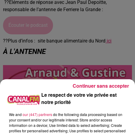
??Éléments de réponse avec Jean Paul Depoitte,
responsable de l’antenne de Ferriere la Grande :
Écouter le podcast
??Plus d’infos : site banque alimentaire du Nord
ici
À L'ANTENNE
Continuer sans accepter
Le respect de votre vie privée est
notre priorité
We and
our (447) partners
do the following data processing based on
your consent and/or our legitimate interest: Store and/or access
information on a device; Use limited data to select advertising; Create
profiles for personalised advertising; Use profiles to select personalised