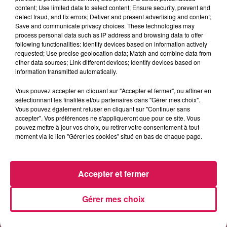
content; Use limited data to select content; Ensure security, prevent and
detect fraud, and fix errors; Deliver and present advertising and content;
6h56
6h56
6h52
6h52
6h49
6h49
Save and communicate privacy choices. These technologies may
process personal data such as IP address and browsing data to offer
following functionalities: Identify devices based on information actively
requested; Use precise geolocation data; Match and combine data from
other data sources; Link different devices; Identify devices based on
information transmitted automatically.
CHRISTOPHE MAE
AVENTURA
CYNDI LAUPER
La Lune
Obsesion
Girls Just Want To
Vous pouvez accepter en cliquant sur "Accepter et fermer", ou affiner en
Have Fun
sélectionnant les finalités et/ou partenaires dans "Gérer mes choix".
Vous pouvez également refuser en cliquant sur "Continuer sans
accepter". Vos préférences ne s'appliqueront que pour ce site. Vous
pouvez mettre à jour vos choix, ou retirer votre consentement à tout
moment via le lien "Gérer les cookies" situé en bas de chaque page.
LES ARTICLES LES PLUS CONSULTÉS
Accepter et fermer
CHALEUR ET RISQUE
D'ORAGES CE LUNDI EN
SAMBRE-AVESNOIS-
Gérer mes choix
THIÉRACHE
Un temps typiquement estival
et changeant concerne nos