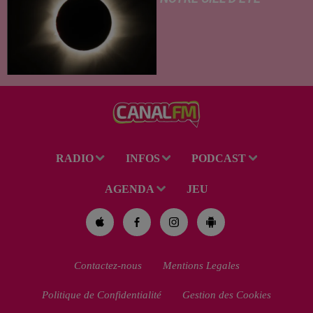
C’est un été céleste
exceptionnel qui s'annonce
dans notre région. Entre le
spectacle des étoiles filantes
des Perséides et l’éclipse de
Soleil du mercredi...
RADIO
INFOS
PODCAST
AGENDA
JEU
Contactez-nous
Mentions Legales
Politique de Confidentialité
Gestion des Cookies