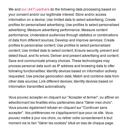
We and
our (447) partners
do the following data processing based on
your consent and/or our legitimate interest: Store and/or access
information on a device; Use limited data to select advertising; Create
profiles for personalised advertising; Use profiles to select personalised
advertising; Measure advertising performance; Measure content
performance; Understand audiences through statistics or combinations
of data from different sources; Develop and improve services; Create
profiles to personalise content; Use profiles to select personalised
content; Use limited data to select content; Ensure security, prevent and
detect fraud, and fix errors; Deliver and present advertising and content;
Save and communicate privacy choices. These technologies may
8h00 - 12h00
process personal data such as IP address and browsing data to offer
EVA CHEZ VOUS
following functionalities: Identify devices based on information actively
requested; Use precise geolocation data; Match and combine data from
other data sources; Link different devices; Identify devices based on
information transmitted automatically.
Vous pouvez accepter en cliquant sur "Accepter et fermer", ou affiner en
9h37
9h37
9h34
9h34
9h29
9h29
sélectionnant les finalités et/ou partenaires dans "Gérer mes choix".
Vous pouvez également refuser en cliquant sur "Continuer sans
accepter". Vos préférences ne s'appliqueront que pour ce site. Vous
pouvez mettre à jour vos choix, ou retirer votre consentement à tout
moment via le lien "Gérer les cookies" situé en bas de chaque page.