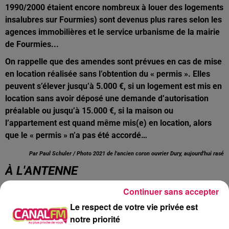
1990/2000 étaient encore nombreux à louer des logements
insalubres sur Fourmies) sont devenus plus rares selon les
agences immobilières et le service urbanisme de la mairie
de Fourmies...
On rappelle que des amendes sont prévues en cas de mise
en location réalisée sans l’obtention du « permis ». Elles
peuvent s’élever jusqu’à 5.000 €, si un logement est mis en
location sans avoir déposé une demande d’autorisation
préalable ou jusqu’à 15.000 €, si la maison ou
l’appartement est quand même mis(e) en location, alors
que le « permis » n’a pas été accordé…
Par Paul Schuler / Photo 2021 de l'ancien coron ouvrier Dury, aujourd'hui rasé
À L'ANTENNE
Continuer sans accepter
Le respect de votre vie privée est
notre priorité