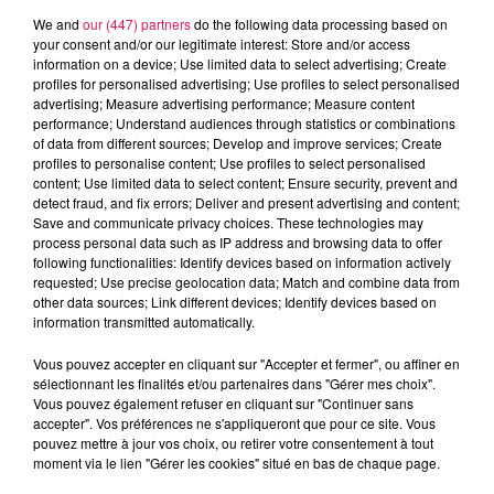
We and
our (447) partners
do the following data processing based on
your consent and/or our legitimate interest: Store and/or access
information on a device; Use limited data to select advertising; Create
profiles for personalised advertising; Use profiles to select personalised
advertising; Measure advertising performance; Measure content
performance; Understand audiences through statistics or combinations
of data from different sources; Develop and improve services; Create
profiles to personalise content; Use profiles to select personalised
content; Use limited data to select content; Ensure security, prevent and
detect fraud, and fix errors; Deliver and present advertising and content;
0h00 - 8h00
Save and communicate privacy choices. These technologies may
Les hits de Canal FM
process personal data such as IP address and browsing data to offer
following functionalities: Identify devices based on information actively
requested; Use precise geolocation data; Match and combine data from
other data sources; Link different devices; Identify devices based on
information transmitted automatically.
Vous pouvez accepter en cliquant sur "Accepter et fermer", ou affiner en
2h38
2h38
2h35
2h35
2h32
2h32
sélectionnant les finalités et/ou partenaires dans "Gérer mes choix".
Vous pouvez également refuser en cliquant sur "Continuer sans
accepter". Vos préférences ne s'appliqueront que pour ce site. Vous
pouvez mettre à jour vos choix, ou retirer votre consentement à tout
moment via le lien "Gérer les cookies" situé en bas de chaque page.