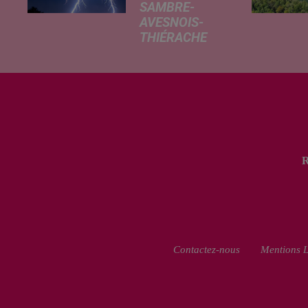
SAMBRE-
AVESNOIS-
THIÉRACHE
Un temps
typiquement
estival et
changeant
concerne nos
secteurs ce lundi
3 août. Entre des
températures
élevées l'après-
midi et un risque
d'averses
orageuses...
Contactez-nous
Mentions L