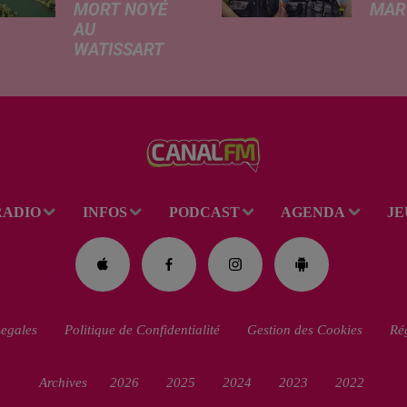
MORT NOYÉ
MARC
AU
Ce me
WATISSART
l'ada
Selon des
ciném
informations
de la
rapportées ce
dessi
lundi par nos
Gend
confrères de La
débar
Voix du Nord, un
toutes
adolescent a
ciném
RADIO
INFOS
PODCAST
AGENDA
JE
perdu la vie dans
occas
le plan d'eau de
Réveil
la base de loisirs
du...
egales
Politique de Confidentialité
Gestion des Cookies
Rég
Archives
2026
2025
2024
2023
2022