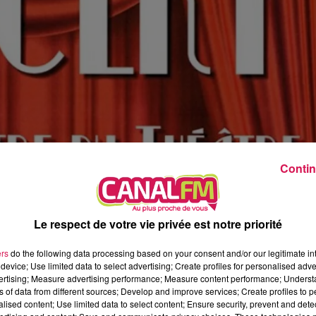
8h00 - 12h00
EVA CHEZ VOUS
Contin
Le respect de votre vie privée est notre priorité
ctacle spécial avec une compagnie de Guise ce 2 juin à 15h30.
ers
do the following data processing based on your consent and/or our legitimate int
device; Use limited data to select advertising; Create profiles for personalised adver
e théâtre Jean Ferrat de fourmies set le dernier théâtre de Fran
vertising; Measure advertising performance; Measure content performance; Unders
ns of data from different sources; Develop and improve services; Create profiles to 
.
alised content; Use limited data to select content; Ensure security, prevent and detect