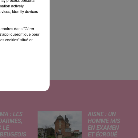
 may process personal
e
mation actively
vices; Identify devices
rtenaires dans "Gérer
s'appliqueront que pour
les cookies" situé en
MA : LES
AISNE : UN
DARMES,
HOMME MIS
 LE
EN EXAMEN
BEUGEOIS
ET ÉCROUÉ