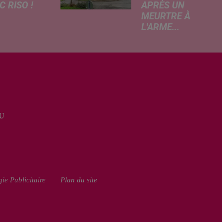
 RISO !
APRÈS UN
MEURTRE À
rcredi,
L'ARME...
ptation
Un drame s'est
atographique
produit au cours
 célèbre bande
de la semaine à
née Les
Vervins. À la
armes
suite du décès
que dans
d’un habitant de
 les salles de
46 ans, un
a. À cette
U
suspect de 38
ion, Le
ans a été mis en
...
examen pour
homicide...
ie Publicitaire
Plan du site