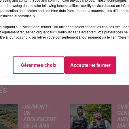
ertising and content; Save and communicate privacy choices. These technologies
c GUILAIN (jazz) et jouera en première partie de L'Art Musical d
and browsing data to offer following functionalities: Identify devices based on infor
lms et d'oeuvres diverses)
eolocation data; Match and combine data from other data sources; Link different de
nsmitted automatically.
 entrée gratuite.
cliquant sur "Accepter et fermer", ou affiner en sélectionnant les finalités et/ou pa
estre du théâtre de Fourmies) :
 également refuser en cliquant sur "Continuer sans accepter". Vos préférences ne 
tre à jour vos choix, ou retirer votre consentement à tout moment via le lien "Gérer 
Gérer mes choix
Accepter et fermer
ÉS
JEUMONT :
CINÉ
UN
GEN
ADOLESCENT
AVEC
DE 14 ANS
MAU