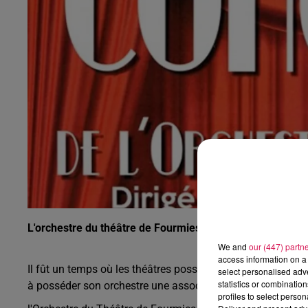
0h00 - 8h00
Les hits de Canal FM
L'orchestre du théâtre de Fourmies vous propose un spe
We and
our (447) partn
access information on a 
Il fût un temps où les théâtres possédaient sonorchestre. L
select personalised ad
statistics or combinatio
à posséder son orchestre une association fondée en 1900
profiles to select person